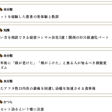
未分類
ケットを経験した患者の実体験と教訓
知識
い方を相談できる経営コンサル会社5選！関西のROI最適化パート
未分類
半年後に「顔が老けた」「頬がこけた」と焦る人が知るべき顔貌変
ニズム
未分類
きたアフタ性口内炎の激痛を回避し治癒を加速させる食事術
かつら
ーセント治るという嘘に注意