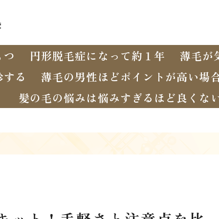
較
もつ
円形脱毛症になって約１年
薄毛が
診する
薄毛の男性ほどポイントが高い場
く
髪の毛の悩みは悩みすぎるほど良くな
査キット！手軽さと注意点を比