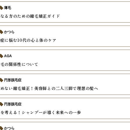
薄毛
になる方のための縮毛矯正ガイド
かつら
症に悩む10代の心と体のケア
AGA
の毛の関係性について
円形脱毛症
諦めない縮毛矯正！美容師との二人三脚で理想の髪へ
円形脱毛症
毛を考える！シャンプーが導く未来への一歩
かつら