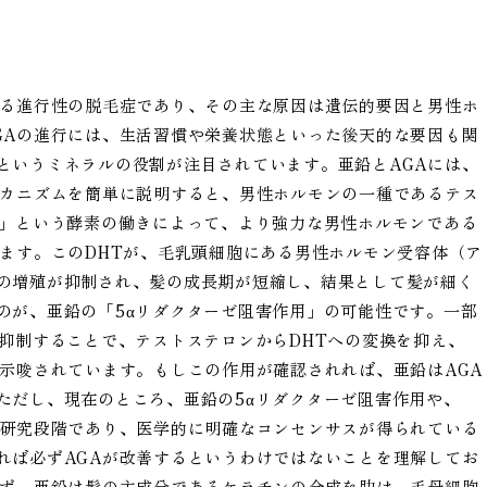
れる進行性の脱毛症であり、その主な原因は遺伝的要因と男性ホ
GAの進行には、生活習慣や栄養状態といった後天的な要因も関
というミネラルの役割が注目されています。亜鉛とAGAには、
メカニズムを簡単に説明すると、男性ホルモンの一種であるテス
ゼ」という酵素の働きによって、より強力な男性ホルモンである
れます。このDHTが、毛乳頭細胞にある男性ホルモン受容体（ア
の増殖が抑制され、髪の成長期が短縮し、結果として髪が細く
のが、亜鉛の「5αリダクターゼ阻害作用」の可能性です。一部
抑制することで、テストステロンからDHTへの変換を抑え、
と示唆されています。もしこの作用が確認されれば、亜鉛はAGA
ただし、現在のところ、亜鉛の5αリダクターゼ阻害作用や、
だ研究段階であり、医学的に明確なコンセンサスが得られている
れば必ずAGAが改善するというわけではないことを理解してお
らず、亜鉛は髪の主成分であるケラチンの合成を助け、毛母細胞