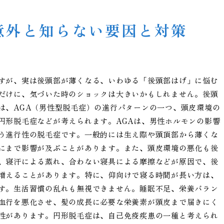
意外と知らない要因と対策
すが、実は後頭部が薄くなる、いわゆる「後頭部はげ」に悩む
だけに、気づいた時のショックは大きいかもしれません。後頭
は、AGA（男性型脱毛症）の進行パターンの一つ、頭皮環境の
円形脱毛症などが考えられます。AGAは、男性ホルモンの影響
う進行性の脱毛症です。一般的には生え際や頭頂部から薄くな
にまで影響が及ぶことがあります。また、頭皮環境の悪化も後
、寝汗による蒸れ、合わない寝具による摩擦などが原因で、後
増えることがあります。特に、仰向けで寝る時間が長い方は、
す。生活習慣の乱れも無視できません。睡眠不足、栄養バラン
血行を悪化させ、髪の成長に必要な栄養素が頭皮まで届きにく
性があります。円形脱毛症は、自己免疫疾患の一種と考えられ