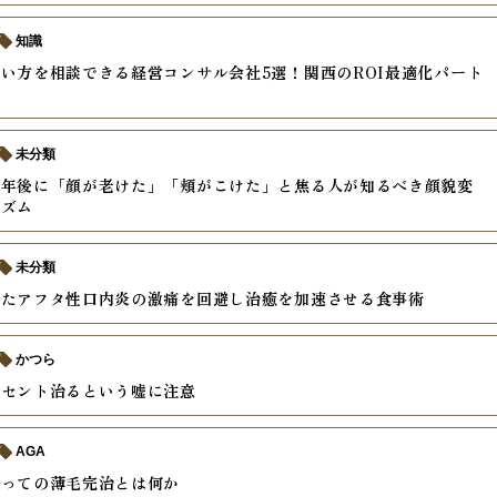
知識
い方を相談できる経営コンサル会社5選！関西のROI最適化パート
未分類
半年後に「顔が老けた」「頬がこけた」と焦る人が知るべき顔貌変
ニズム
未分類
きたアフタ性口内炎の激痛を回避し治癒を加速させる食事術
かつら
ーセント治るという嘘に注意
AGA
とっての薄毛完治とは何か