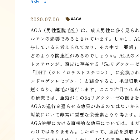
2020.07.06
AGA
AGA（男性型脱毛症）は、成人男性に多く見ら
ルモンの影響であるとされています。しかし、A
与していると考えられており、その中で「亜鉛」
どのような関連性があるのでしょうか。AGAの
トステロンが、頭皮に存在する「5αリダクター
「DHT（ジヒドロテストステロン）」に変換さ
ンドロゲンレセプター）と結合すると、毛母細胞
短くなり、薄毛が進行します。ここで注目される
の研究では、亜鉛がこの5αリダクターゼの働きを
AGAの進行を遅らせる効果があるのではないか
対策において非常に重要な栄養素となり得ます。
AGA治療における直接的な効果については、ま
わけではありません。したがって、亜鉛を摂取す
く必要があります。しかし、AGAの進行に関わ