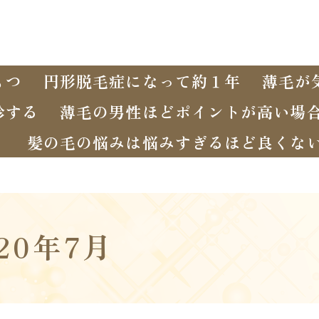
もつ
円形脱毛症になって約１年
薄毛が
診する
薄毛の男性ほどポイントが高い場
く
髪の毛の悩みは悩みすぎるほど良くな
020年7月