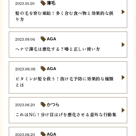
2023.10.20
薄毛
髪の毛を育む亜鉛！多く含む食べ物と効果的な摂
り方
2023.09.04
AGA
ヘナで薄毛は悪化する？噂と正しい使い方
2023.08.08
AGA
ビタミンが髪を救う！抜け毛予防に効果的な種類
とは
2023.06.20
かつら
これはNG！分け目はげを悪化させる意外な行動集
2023.06.20
AGA