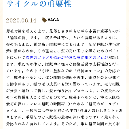
サイクルの重要性
2020.06.14
AGA
薄毛対策を考える上で、見落とされがちながら非常に重要なのが
「睡眠の質」です。「寝る子は育つ」という言葉があるように、
髪の毛もまた、質の高い睡眠中に育まれます。なぜ睡眠が薄毛対
策に繋がるのか、その理由と、質の高い眠りを得るためのポイン
トについて
深夜のゴキブリ退治が得意な東淀川区のプロが
解説し
ます。私たちの体は、睡眠中に様々な修復活動や成長活動を行っ
ています。その中でも特に重要なのが「成長ホルモン」の分泌で
す。成長ホルモンは、体の組織の修復や再生、細胞分裂を促進す
る働きがあり、髪の毛の成長にも深く関わっています。毛母細胞
が分裂・増殖して新しい髪を作り出すプロセスは、この成長ホル
モンの影響を大きく受けるのです。成長ホルモンは、特に入眠後
最初の深いノンレム睡眠の時間帯（いわゆる「睡眠のゴールデン
タイム」、一般的には午後10時から午前2時頃と言われることもあ
りますが、重要なのは入眠後の最初の深い眠りです）に最も多く
分泌されると言われています。そのため、単に睡眠時間を長く取