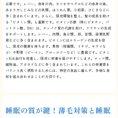
必要です。レバー、赤身の肉、カツオやマグロなどの赤身の魚、
あさりやしじみなどの貝類、ほうれん草、小松菜、ひじきなどに
多く含まれています。さらに、頭皮環境を整え、髪の成長を助け
る「ビタミン類」も重要です。ビタミンB群（特にビオチン、パ
ントテン酸、B6）は、タンパク質の代謝を助け、ケラチンの生成
をサポートします。レバー、肉類、魚介類、卵、豆類、緑黄色野
菜などに多く含まれます。ビタミンCはコラーゲンの生成を促
し、頭皮の健康を保ちます。果物（柑橘類、イチゴ、キウイな
ど）や野菜（ピーマン、ブロッコリーなど）に豊富です。ビタミ
ンEは血行を促進し、頭皮に栄養を届けやすくします。ナッツ類、
植物油、アボカドなどに多く含まれています。これらの栄養素を
バランス良く摂取するためには、特定の食品に偏らず、多様な食
材を組み合わせることが大切です。
睡眠の質が鍵！薄毛対策と睡眠