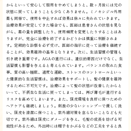
からといって安心して服用をやめてしまうと、数ヶ月後には元の
状態に戻ってしまうことも少なくありません。ミノキシジル外用
薬も同様で、使用を中止すれば効果は徐々に失われていきます。
治療効果が安定してきた場合でも、医師は患者さんの状態を見な
がら、薬の量を調整したり、使用頻度を変更したりすることはあ
りますが、完全に治療を終了するかどうかは慎重に判断されま
す。定期的な診察を必ず受け、医師の指示に従って治療を継続す
ることが、効果維持の基本となります。次に、生活習慣の管理も
引き続き重要です。AGAの進行には、遺伝的要因だけでなく、生
活習慣も影響を与えると考えられています。バランスの取れた食
事、質の高い睡眠、適度な運動、ストレスのコントロールといっ
た健康的な生活習慣は、治療効果をサポートし、髪の健康を維持
するために不可欠です。治療によって髪の状態が改善したからと
いって、不摂生な生活に戻ってしまっては、再び薄毛が進行する
リスクを高めてしまいます。また、頭皮環境を良好に保つための
ヘアケアも継続しましょう。刺激の少ないシャンプーで優しく洗
い、頭皮を清潔に保つこと、紫外線対策を怠らないことなども大
切です。紫外線は頭皮にダメージを与え、毛髪の成長を妨げる可
能性があるため、外出時には帽子をかぶるなどの工夫をすると良