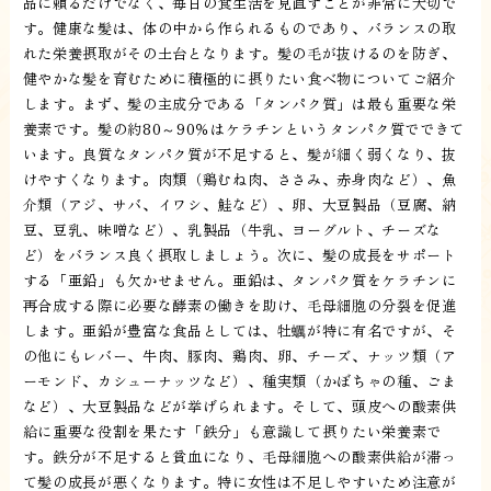
品に頼るだけでなく、毎日の食生活を見直すことが非常に大切で
す。健康な髪は、体の中から作られるものであり、バランスの取
れた栄養摂取がその土台となります。髪の毛が抜けるのを防ぎ、
健やかな髪を育むために積極的に摂りたい食べ物についてご紹介
します。まず、髪の主成分である「タンパク質」は最も重要な栄
養素です。髪の約80～90％はケラチンというタンパク質でできて
います。良質なタンパク質が不足すると、髪が細く弱くなり、抜
けやすくなります。肉類（鶏むね肉、ささみ、赤身肉など）、魚
介類（アジ、サバ、イワシ、鮭など）、卵、大豆製品（豆腐、納
豆、豆乳、味噌など）、乳製品（牛乳、ヨーグルト、チーズな
ど）をバランス良く摂取しましょう。次に、髪の成長をサポート
する「亜鉛」も欠かせません。亜鉛は、タンパク質をケラチンに
再合成する際に必要な酵素の働きを助け、毛母細胞の分裂を促進
します。亜鉛が豊富な食品としては、牡蠣が特に有名ですが、そ
の他にもレバー、牛肉、豚肉、鶏肉、卵、チーズ、ナッツ類（ア
ーモンド、カシューナッツなど）、種実類（かぼちゃの種、ごま
など）、大豆製品などが挙げられます。そして、頭皮への酸素供
給に重要な役割を果たす「鉄分」も意識して摂りたい栄養素で
す。鉄分が不足すると貧血になり、毛母細胞への酸素供給が滞っ
て髪の成長が悪くなります。特に女性は不足しやすいため注意が