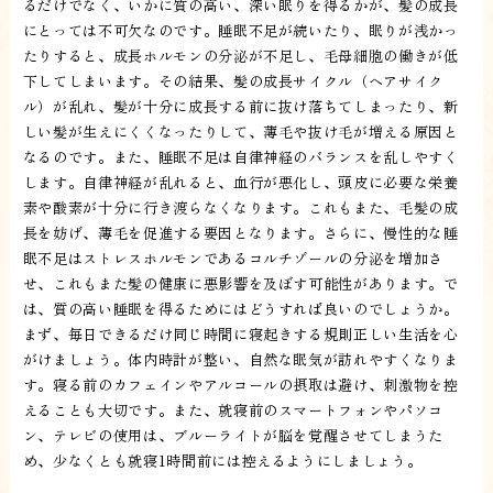
るだけでなく、いかに質の高い、深い眠りを得るかが、髪の成長
にとっては不可欠なのです。睡眠不足が続いたり、眠りが浅かっ
たりすると、成長ホルモンの分泌が不足し、毛母細胞の働きが低
下してしまいます。その結果、髪の成長サイクル（ヘアサイク
ル）が乱れ、髪が十分に成長する前に抜け落ちてしまったり、新
しい髪が生えにくくなったりして、薄毛や抜け毛が増える原因と
なるのです。また、睡眠不足は自律神経のバランスを乱しやすく
します。自律神経が乱れると、血行が悪化し、頭皮に必要な栄養
素や酸素が十分に行き渡らなくなります。これもまた、毛髪の成
長を妨げ、薄毛を促進する要因となります。さらに、慢性的な睡
眠不足はストレスホルモンであるコルチゾールの分泌を増加さ
せ、これもまた髪の健康に悪影響を及ぼす可能性があります。で
は、質の高い睡眠を得るためにはどうすれば良いのでしょうか。
まず、毎日できるだけ同じ時間に寝起きする規則正しい生活を心
がけましょう。体内時計が整い、自然な眠気が訪れやすくなりま
す。寝る前のカフェインやアルコールの摂取は避け、刺激物を控
えることも大切です。また、就寝前のスマートフォンやパソコ
ン、テレビの使用は、ブルーライトが脳を覚醒させてしまうた
め、少なくとも就寝1時間前には控えるようにしましょう。