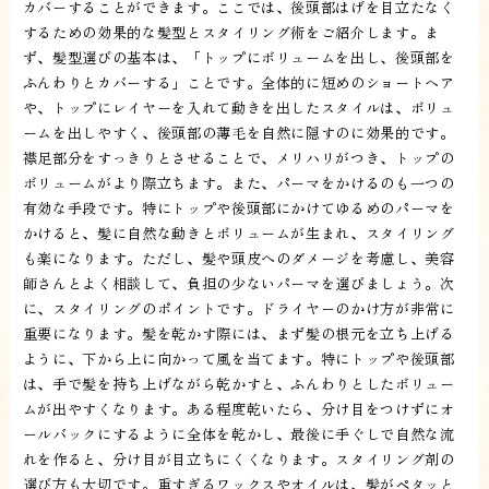
カバーすることができます。ここでは、後頭部はげを目立たなく
するための効果的な髪型とスタイリング術をご紹介します。ま
ず、髪型選びの基本は、「トップにボリュームを出し、後頭部を
ふんわりとカバーする」ことです。全体的に短めのショートヘア
や、トップにレイヤーを入れて動きを出したスタイルは、ボリュ
ームを出しやすく、後頭部の薄毛を自然に隠すのに効果的です。
襟足部分をすっきりとさせることで、メリハリがつき、トップの
ボリュームがより際立ちます。また、パーマをかけるのも一つの
有効な手段です。特にトップや後頭部にかけてゆるめのパーマを
かけると、髪に自然な動きとボリュームが生まれ、スタイリング
も楽になります。ただし、髪や頭皮へのダメージを考慮し、美容
師さんとよく相談して、負担の少ないパーマを選びましょう。次
に、スタイリングのポイントです。ドライヤーのかけ方が非常に
重要になります。髪を乾かす際には、まず髪の根元を立ち上げる
ように、下から上に向かって風を当てます。特にトップや後頭部
は、手で髪を持ち上げながら乾かすと、ふんわりとしたボリュー
ムが出やすくなります。ある程度乾いたら、分け目をつけずにオ
ールバックにするように全体を乾かし、最後に手ぐしで自然な流
れを作ると、分け目が目立ちにくくなります。スタイリング剤の
選び方も大切です。重すぎるワックスやオイルは、髪がペタッと