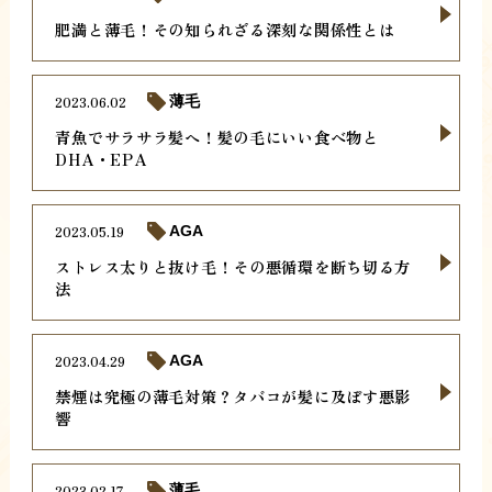
肥満と薄毛！その知られざる深刻な関係性とは
2023.06.02
薄毛
青魚でサラサラ髪へ！髪の毛にいい食べ物と
DHA・EPA
2023.05.19
AGA
ストレス太りと抜け毛！その悪循環を断ち切る方
法
2023.04.29
AGA
禁煙は究極の薄毛対策？タバコが髪に及ぼす悪影
響
2023.02.17
薄毛