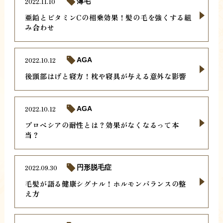
2022.11.10
薄毛
亜鉛とビタミンCの相乗効果！髪の毛を強くする組
み合わせ
2022.10.12
AGA
後頭部はげと寝方！枕や寝具が与える意外な影響
2022.10.12
AGA
プロペシアの耐性とは？効果がなくなるって本
当？
2022.09.30
円形脱毛症
毛髪が語る健康シグナル！ホルモンバランスの整
え方