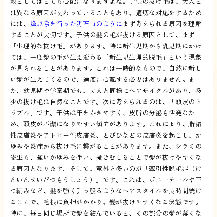
親としてはとても心配になりますよね。子供の抜け毛は、大人と
は異なる原因が関わっていることもあり、適切な対応をするため
には、
蜂駆除を行った明石市のように
まず考えられる原因を理解
することが大切です。子供の髪の毛が抜ける原因として、まず
「生理的な抜け毛」があります。特に新生児期から乳児期にかけ
ては、一度髪の毛が生え変わる「新生児生理的脱毛」という現象
が見られることがあります。これは一時的なもので、自然に新し
い髪が生えてくるので、過度に心配する必要はありません。ま
た、幼児期や学童期でも、大人と同様にヘアサイクルがあり、多
少の抜け毛は自然なことです。次に考えられるのは、「頭皮のト
ラブル」です。子供は汗をかきやすく、皮脂の分泌も活発なた
め、頭皮が不潔になりやすい傾向があります。これにより、脂漏
性皮膚炎やアトピー性皮膚炎、とびひなどの皮膚炎を起こし、か
ゆみや炎症から抜け毛に繋がることがあります。また、シラミの
寄生も、強いかゆみを伴い、掻きむしることで髪が抜けやすくな
る原因となります。そして、意外と多いのが「牽引性脱毛症（け
んいんせいだつもうしょう）」です。これは、ポニーテールや三
つ編みなど、髪を強く引っ張るようなヘアスタイルを長時間続け
ることで、毛根に負担がかかり、髪が抜けやすくなる状態です。
特に、毎日同じ場所で髪を結んでいると、その部分の髪が薄くな