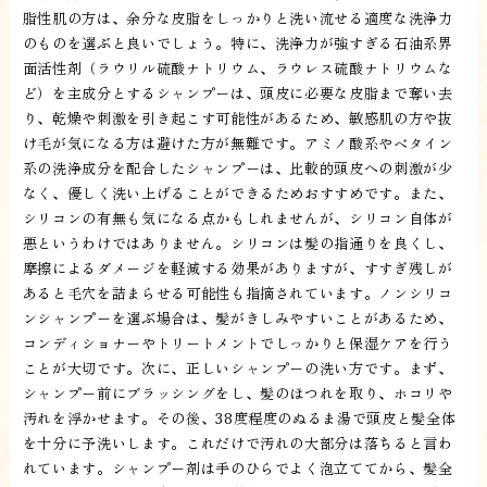
脂性肌の方は、余分な皮脂をしっかりと洗い流せる適度な洗浄力
のものを選ぶと良いでしょう。特に、洗浄力が強すぎる石油系界
面活性剤（ラウリル硫酸ナトリウム、ラウレス硫酸ナトリウムな
ど）を主成分とするシャンプーは、頭皮に必要な皮脂まで奪い去
り、乾燥や刺激を引き起こす可能性があるため、敏感肌の方や抜
け毛が気になる方は避けた方が無難です。アミノ酸系やベタイン
系の洗浄成分を配合したシャンプーは、比較的頭皮への刺激が少
なく、優しく洗い上げることができるためおすすめです。また、
シリコンの有無も気になる点かもしれませんが、シリコン自体が
悪というわけではありません。シリコンは髪の指通りを良くし、
摩擦によるダメージを軽減する効果がありますが、すすぎ残しが
あると毛穴を詰まらせる可能性も指摘されています。ノンシリコ
ンシャンプーを選ぶ場合は、髪がきしみやすいことがあるため、
コンディショナーやトリートメントでしっかりと保湿ケアを行う
ことが大切です。次に、正しいシャンプーの洗い方です。まず、
シャンプー前にブラッシングをし、髪のほつれを取り、ホコリや
汚れを浮かせます。その後、38度程度のぬるま湯で頭皮と髪全体
を十分に予洗いします。これだけで汚れの大部分は落ちると言わ
れています。シャンプー剤は手のひらでよく泡立ててから、髪全