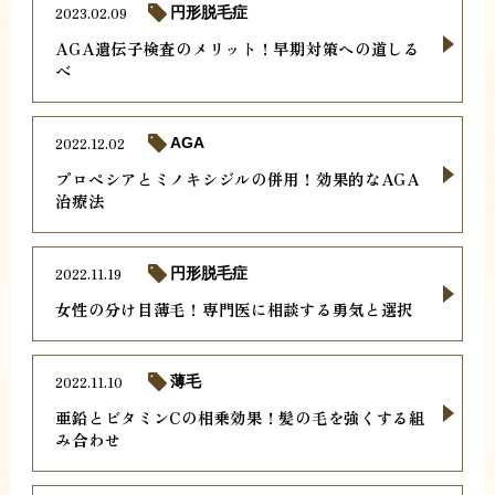
2023.02.09
円形脱毛症
AGA遺伝子検査のメリット！早期対策への道しる
べ
2022.12.02
AGA
プロペシアとミノキシジルの併用！効果的なAGA
治療法
2022.11.19
円形脱毛症
女性の分け目薄毛！専門医に相談する勇気と選択
2022.11.10
薄毛
亜鉛とビタミンCの相乗効果！髪の毛を強くする組
み合わせ