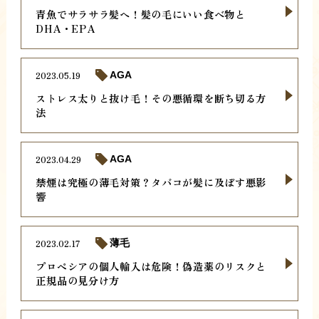
青魚でサラサラ髪へ！髪の毛にいい食べ物と
DHA・EPA
2023.05.19
AGA
ストレス太りと抜け毛！その悪循環を断ち切る方
法
2023.04.29
AGA
禁煙は究極の薄毛対策？タバコが髪に及ぼす悪影
響
2023.02.17
薄毛
プロペシアの個人輸入は危険！偽造薬のリスクと
正規品の見分け方