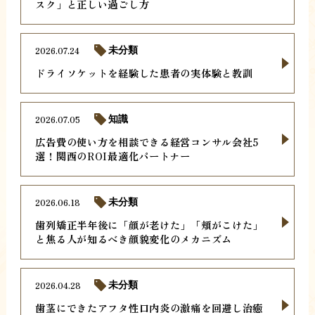
スク」と正しい過ごし方
2026.07.24
未分類
ドライソケットを経験した患者の実体験と教訓
2026.07.05
知識
広告費の使い方を相談できる経営コンサル会社5
選！関西のROI最適化パートナー
2026.06.18
未分類
歯列矯正半年後に「顔が老けた」「頬がこけた」
と焦る人が知るべき顔貌変化のメカニズム
2026.04.28
未分類
歯茎にできたアフタ性口内炎の激痛を回避し治癒