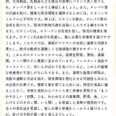
卵、大豆製品、乳製品などを毎日の食事にバランス良く取り入
れ、タンパク質をしっかりと補給しましょう。また、タンパク質
の代謝を助け、健康な頭皮環境を維持するためには、ビタミンや
ミネラルも不可欠です。例えば、ビタミンB群は、タンパク質の
合成を助けたり、頭皮の新陳代謝を活発にしたりする働きがあり
ます。ビタミンCは、コラーゲンの生成を促し、頭皮の健康を保
ちます。ビタミンEは血行を促進し、髪に必要な栄養素を届けやす
くします。ミネラルでは、亜鉛がケラチンの合成に重要な役割を
果たし、鉄分は酸素を運搬して毛母細胞の働きをサポートしま
す。これらのビタミンやミネラルは、緑黄色野菜、果物、海藻
類、ナッツ類などに豊富に含まれています。インスタント食品や
ファストフード、甘いものばかりを食べていると、これらの重要
な栄養素が不足しがちになります。また、過度な脂質の摂取は、
皮脂の過剰な分泌を招き、頭皮環境を悪化させる可能性もあるた
め注意が必要です。健康な髪を育てるためには、特定の食品に偏
ることなく、多様な食材からバランス良く栄養を摂取する「まご
わやさしい（豆類、ごま、わかめなどの海藻類、野菜、魚、しい
たけなどのきのこ類、いも類）」を意識した食事が理想的です。
日々の食生活を見直し、髪に必要な栄養をしっかりと届けること
が、抜け毛予防の第一歩と言えるでしょう。