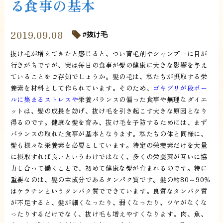
る食事の基本
2019.09.08
抜け毛
抜け毛が増えてきたと感じると、つい育毛剤やシャンプーに目が
行きがちですが、実は毎日の食事が髪の健康に大きな影響を与え
ていることをご存知でしょうか。髪の毛は、私たちが摂取する栄
養素を材料として作られています。そのため、
ゴキブリが段ボー
ルに集まるストレスや
栄養バランスの偏った食事や無理なダイエ
ットは、髪の成長を妨げ、抜け毛を引き起こす大きな原因となり
得るのです。健康な髪を育み、抜け毛を予防するためには、まず
バランスの取れた食事が基本となります。私たちの体と同様に、
髪も様々な栄養素を必要としています。特定の栄養素だけを大量
に摂取すれば良いというわけではなく、多くの栄養素が互いに協
力し合って働くことで、初めて健康な髪が育まれるのです。特に
重要なのは、髪の主成分であるタンパク質です。髪の約80～90％
はケラチンというタンパク質でできています。良質なタンパク質
が不足すると、髪が細くなったり、弱くなったり、ツヤがなくな
ったりするだけでなく、抜け毛も増えやすくなります。肉、魚、