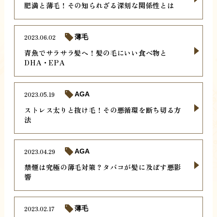
肥満と薄毛！その知られざる深刻な関係性とは
2023.06.02
薄毛
青魚でサラサラ髪へ！髪の毛にいい食べ物と
DHA・EPA
2023.05.19
AGA
ストレス太りと抜け毛！その悪循環を断ち切る方
法
2023.04.29
AGA
禁煙は究極の薄毛対策？タバコが髪に及ぼす悪影
響
2023.02.17
薄毛