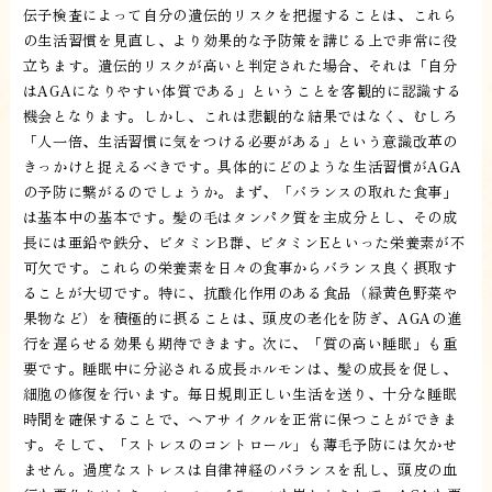
伝子検査によって自分の遺伝的リスクを把握することは、これら
の生活習慣を見直し、より効果的な予防策を講じる上で非常に役
立ちます。遺伝的リスクが高いと判定された場合、それは「自分
はAGAになりやすい体質である」ということを客観的に認識する
機会となります。しかし、これは悲観的な結果ではなく、むしろ
「人一倍、生活習慣に気をつける必要がある」という意識改革の
きっかけと捉えるべきです。具体的にどのような生活習慣がAGA
の予防に繋がるのでしょうか。まず、「バランスの取れた食事」
は基本中の基本です。髪の毛はタンパク質を主成分とし、その成
長には亜鉛や鉄分、ビタミンB群、ビタミンEといった栄養素が不
可欠です。これらの栄養素を日々の食事からバランス良く摂取す
ることが大切です。特に、抗酸化作用のある食品（緑黄色野菜や
果物など）を積極的に摂ることは、頭皮の老化を防ぎ、AGAの進
行を遅らせる効果も期待できます。次に、「質の高い睡眠」も重
要です。睡眠中に分泌される成長ホルモンは、髪の成長を促し、
細胞の修復を行います。毎日規則正しい生活を送り、十分な睡眠
時間を確保することで、ヘアサイクルを正常に保つことができま
す。そして、「ストレスのコントロール」も薄毛予防には欠かせ
ません。過度なストレスは自律神経のバランスを乱し、頭皮の血