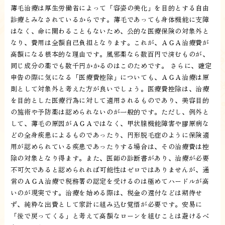
薄毛治療は厚生労働省によって「容姿の美化」を目的とする自由
診療とみなされているからです。薄毛であっても身体機能に支障
はなく、命に関わることもないため、公的な医療保険の対象外と
なり、費用は全額自己負担となります。これが、ＡＧＡ治療費が
高額になる根本的な理由です。風邪薬なら数百円で済むものが、
同じ成分の薬でも数千円かかるのはこのためです。 さらに、確定
申告の際に気になる「医療費控除」についても、ＡＧＡ治療は原
則として対象外と考えた方が良いでしょう。医療費控除は、治療
を目的とした医療行為に対して適用されるものであり、美容目的
の施術や予防薬は認められないのが一般的です。ただし、例外と
して、薄毛の原因がＡＧＡではなく、甲状腺機能障害や膠原病な
どの全身疾患によるものであったり、円形脱毛症のように保険適
用が認められている疾患であったりする場合は、その治療費は控
除の対象となり得ます。また、医師の診断書があり、治療が必要
不可欠であると認められれば可能性はゼロではありませんが、通
常のＡＧＡ治療で税務署の認定を受けるのは極めてハードルが高
いのが現実です。治療を始める際は、税金の還付などは期待せ
ず、純粋な出費として家計に組み込む覚悟が必要です。安易に
「後で戻ってくる」と考えて高額なローンを組むことは避けるべ