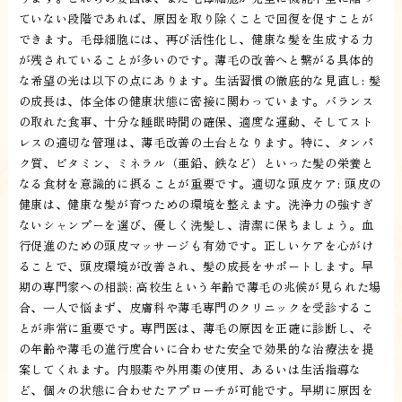
ていない段階であれば、原因を取り除くことで回復を促すことが
できます。毛母細胞には、再び活性化し、健康な髪を生成する力
が残されていることが多いのです。薄毛の改善へと繋がる具体的
な希望の光は以下の点にあります。生活習慣の徹底的な見直し: 髪
の成長は、体全体の健康状態に密接に関わっています。バランス
の取れた食事、十分な睡眠時間の確保、適度な運動、そしてスト
レスの適切な管理は、薄毛改善の土台となります。特に、タンパ
ク質、ビタミン、ミネラル（亜鉛、鉄など）といった髪の栄養と
なる食材を意識的に摂ることが重要です。適切な頭皮ケア: 頭皮の
健康は、健康な髪が育つための環境を整えます。洗浄力の強すぎ
ないシャンプーを選び、優しく洗髪し、清潔に保ちましょう。血
行促進のための頭皮マッサージも有効です。正しいケアを心がけ
ることで、頭皮環境が改善され、髪の成長をサポートします。早
期の専門家への相談: 高校生という年齢で薄毛の兆候が見られた場
合、一人で悩まず、皮膚科や薄毛専門のクリニックを受診するこ
とが非常に重要です。専門医は、薄毛の原因を正確に診断し、そ
の年齢や薄毛の進行度合いに合わせた安全で効果的な治療法を提
案してくれます。内服薬や外用薬の使用、あるいは生活指導な
ど、個々の状態に合わせたアプローチが可能です。早期に原因を