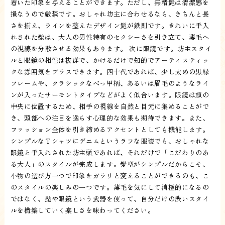
着いた印象を与えることができます。ただし、無精髭は清潔感を
損なうので厳禁です。おしゃれ坊主に合わせるなら、きちんと長
さを揃え、ラインを整えたデザイン髭が鉄則です。きれいに手入
れされた髭は、大人の男性特有のセクシーさを引き立て、薄毛へ
の視線を分散させる効果もあります。 次に眼鏡です。坊主スタイ
ルと眼鏡の相性は抜群で、かけるだけで知的でアーティスティッ
クな雰囲気をプラスできます。四十代であれば、少し太めの黒縁
フレームや、クラシックなべっ甲柄、あるいは眉毛のようなライ
ンが入ったサーモントタイプなどがよく似合います。眼鏡は顔の
中央に位置するため、相手の視線を自然と目元に集めることがで
き、頭部への注目を逸らす心理的な効果も期待できます。また、
ファッション全体を引き締めるアクセントとしても機能します。
シンプルなＴシャツにデニムというラフな服装でも、おしゃれな
眼鏡と手入れされた坊主頭であれば、それだけで「こだわりのあ
る大人」のスタイルが完成します。髪型がシンプルだからこそ、
小物の選び方一つで印象をガラリと変えることができるのも、こ
のスタイルの楽しみの一つです。薄毛を気にして消極的になるの
ではなく、髭や眼鏡という武器を使って、自分だけの渋いスタイ
ルを構築していく楽しさを味わってください。