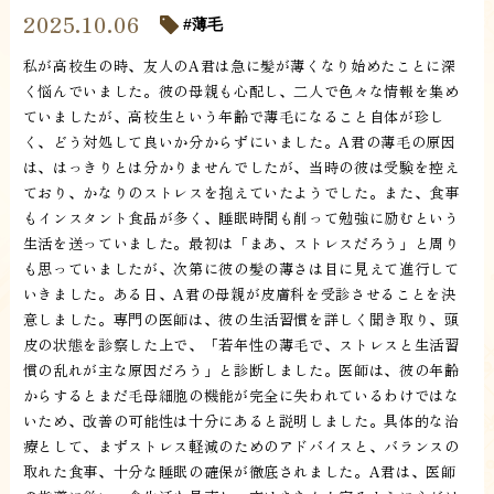
2025.10.06
薄毛
私が高校生の時、友人のA君は急に髪が薄くなり始めたことに深
く悩んでいました。彼の母親も心配し、二人で色々な情報を集め
ていましたが、高校生という年齢で薄毛になること自体が珍し
く、どう対処して良いか分からずにいました。A君の薄毛の原因
は、はっきりとは分かりませんでしたが、当時の彼は受験を控え
ており、かなりのストレスを抱えていたようでした。また、食事
もインスタント食品が多く、睡眠時間も削って勉強に励むという
生活を送っていました。最初は「まあ、ストレスだろう」と周り
も思っていましたが、次第に彼の髪の薄さは目に見えて進行して
いきました。ある日、A君の母親が皮膚科を受診させることを決
意しました。専門の医師は、彼の生活習慣を詳しく聞き取り、頭
皮の状態を診察した上で、「若年性の薄毛で、ストレスと生活習
慣の乱れが主な原因だろう」と診断しました。医師は、彼の年齢
からするとまだ毛母細胞の機能が完全に失われているわけではな
いため、改善の可能性は十分にあると説明しました。具体的な治
療として、まずストレス軽減のためのアドバイスと、バランスの
取れた食事、十分な睡眠の確保が徹底されました。A君は、医師