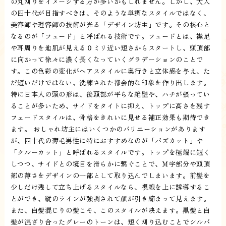
の丸刈りをイメージする方が多いかもしれません。しかし、大人
の四十代が目指すべきは、そのような単調なスタイルではなく、
美容師や理容師の技術が光る「デザイン坊主」です。その核心と
なるのが「フェード」と呼ばれる技術です。フェードとは、襟足
や耳周りを地肌が見える０ミリ近い短さからスタートし、頭頂部
に向かって徐々に濃く長くなっていくグラデーションのことで
す。この色彩の変化がヘアスタイルに奥行きと立体感を与え、た
だ短いだけではない、洗練された都会的な印象を作り出します。
特に日本人の頭の形は、後頭部が平らな絶壁や、ハチが張ってい
ることが多いため、サイドをタイトに抑え、トップに高さを残す
フェードスタイルは、骨格をきれいに見せる補正効果も期待でき
ます。 おしゃれ坊主にはいくつかのバリエーションがあります
が、四十代の薄毛男性に特におすすめなのが「バズカット」や
「クルーカット」と呼ばれるスタイルです。トップを極端に短く
しつつ、サイドとの境目を滑らかに繋ぐことで、Ｍ字部分や頭頂
部の薄さをデザインの一部として取り込んでしまいます。前髪を
少しだけ残して立ち上げるスタイルなら、視線を上に誘導するこ
とができ、縦のラインが強調されて顔が引き締まって見えます。
また、白髪混じりの髪こそ、このスタイルが映えます。黒髪と白
髪が混ざり合ったグレーのトーンは、短く刈り込むことでシルバ