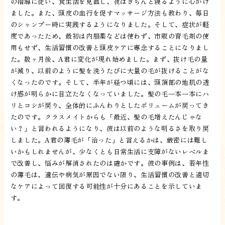
の指導に従い、食生活を見直し、夜はきちんと寝るように心がけ
ました。また、頭皮の血行を促すマッサージ方法も教わり、毎日
のシャンプー時に実践するようになりました。そして、症状が軽
度であったため、最初は内服薬などは使わず、市販の育毛剤の使
用もせず、生活習慣の改善と頭皮ケアに専念することになりまし
た。数ヶ月後、A君に変化が現れ始めました。まず、抜け毛の量
が減り、以前のように髪を洗うたびに大量の毛が抜けることがな
くなったのです。そして、半年が経つ頃には、頭頂部の地肌の透
け感が明らかに目立たなくなっていました。髪の毛一本一本にハ
リとコシが戻り、全体的にふんわりとしたボリュームが戻ってき
たのです。クラスメイトからも「最近、髪の毛増えたんじゃな
い？」と言われるようになり、彼は以前のような明るさを取り戻
しました。A君の薄毛が「治った」と言えるかは、厳密には難し
いかもしれませんが、少なくとも日常生活に支障がないレベルま
で改善し、悩みが解消されたのは確かです。彼の事例は、若年性
の薄毛は、遺伝や病気が原因でない限り、生活習慣の改善と適切
なケアによって回復する可能性が十分にあることを示していま
す。