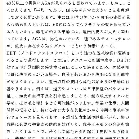
40%以上の男性にAGAが見られると言われています。しかし、こ
れはあくまで「平均」であり、個人差が非常に大きいことを理解
しておく必要があります。中には10代の後半から薄毛の兆候が見
られ始める人もいれば、60代になってもフサフサの髪を保ってい
る人もいます。薄毛が始まる年齢には、遺伝的要因が大きく関わ
っています。AGAは、男性ホルモンの一種であるテストステロン
が、頭皮に存在する5αリダクターゼという酵素によって、
DHT（ジヒドロテストステロン）という強力な脱毛物質に変換さ
れることで進行します。この5αリダクターゼの活性度や、DHTに
対する毛乳頭細胞の感受性は遺伝によって決まるため、両親や祖
父母に薄毛の人がいる場合、自分も若い頃から薄毛になる可能性
が高まります。また、遺伝以外の要因も薄毛の始まりの年齢に影
響を与えます。例えば、過度なストレスは自律神経のバランスを
乱し、頭皮の血行不良を引き起こすことで、髪の成長サイクルを
早め、抜け毛を増加させる可能性があります。学業や仕事、人間
関係の悩みなど、特に心身に大きな負担がかかる時期に薄毛が進
行するケースも見られます。不規則な食生活や睡眠不足も、髪の
成長に必要な栄養素の供給を妨げたり、成長ホルモンの分泌を抑
制したりすることで、若くして薄毛を引き起こす要因となり得ま
す。若年性薄毛、例えば高校生や大学生の薄毛も増加傾向にあり