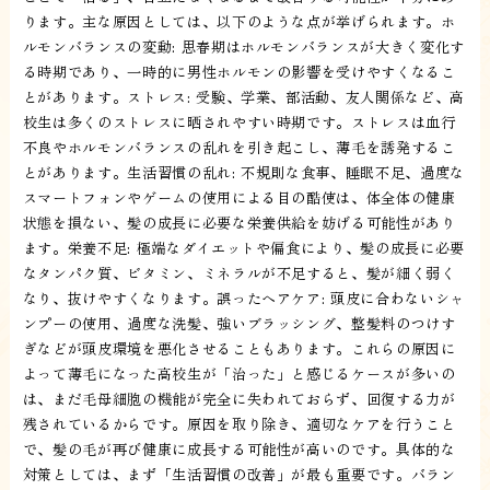
ります。主な原因としては、以下のような点が挙げられます。ホ
ルモンバランスの変動: 思春期はホルモンバランスが大きく変化す
る時期であり、一時的に男性ホルモンの影響を受けやすくなるこ
とがあります。ストレス: 受験、学業、部活動、友人関係など、高
校生は多くのストレスに晒されやすい時期です。ストレスは血行
不良やホルモンバランスの乱れを引き起こし、薄毛を誘発するこ
とがあります。生活習慣の乱れ: 不規則な食事、睡眠不足、過度な
スマートフォンやゲームの使用による目の酷使は、体全体の健康
状態を損ない、髪の成長に必要な栄養供給を妨げる可能性があり
ます。栄養不足: 極端なダイエットや偏食により、髪の成長に必要
なタンパク質、ビタミン、ミネラルが不足すると、髪が細く弱く
なり、抜けやすくなります。誤ったヘアケア: 頭皮に合わないシャ
ンプーの使用、過度な洗髪、強いブラッシング、整髪料のつけす
ぎなどが頭皮環境を悪化させることもあります。これらの原因に
よって薄毛になった高校生が「治った」と感じるケースが多いの
は、まだ毛母細胞の機能が完全に失われておらず、回復する力が
残されているからです。原因を取り除き、適切なケアを行うこと
で、髪の毛が再び健康に成長する可能性が高いのです。具体的な
対策としては、まず「生活習慣の改善」が最も重要です。バラン