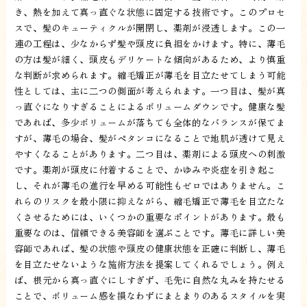
き、熱を加えて真っ直ぐな状態に固定する技術です。このプロセ
スで、髪のキューティクルが開閉し、薬剤が浸透します。この一
連の工程は、少なからず髪や頭皮に負担をかけます。特に、薄毛
の方は髪が細く、頭皮もデリケートな傾向があるため、より慎重
な判断が求められます。縮毛矯正が薄毛を目立たせてしまう可能
性としては、主に二つの側面が考えられます。一つ目は、髪が真
っ直ぐになりすぎることによるボリュームダウンです。健康な髪
であれば、多少ボリュームが落ちても全体的なバランスが保てま
すが、薄毛の場合、髪がペタンコになることで地肌が透けて見え
やすくなることがあります。二つ目は、薬剤による頭皮への刺激
です。薬剤が頭皮に付着することで、かゆみや炎症を引き起こ
し、それが薄毛の進行を早める可能性もゼロではありません。こ
れらのリスクを最小限に抑えながら、縮毛矯正で薄毛を目立たな
くさせるためには、いくつかの重要なポイントがあります。最も
重要なのは、信頼できる美容師を選ぶことです。薄毛に詳しい美
容師であれば、髪の状態や頭皮の健康状態を正確に判断し、薄毛
を目立たせないような施術方法を提案してくれるでしょう。例え
ば、根元から真っ直ぐにしすぎず、毛先に自然な丸みを持たせる
ことで、ボリューム感を損なわずにまとまりのあるスタイルを実