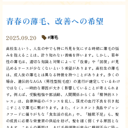
青春の薄毛、改善への希望
2025.09.20
薄毛
高校生という、人生の中でも特に外見を気にする時期に薄毛の悩
みを抱えることは、計り知れない苦痛を伴います。しかし、若年
性の薄毛は、適切な知識と対策によって「改善」や「回復」が見
込めるケースが少なくないという希望があります。高校生の薄毛
は、成人後の薄毛とは異なる特徴を持つことがあります。多くの
場合、遺伝的なAGA（男性型脱毛症）の進行が確定しているわけ
ではなく、一時的な要因が大きく影響していることが考えられま
す。例えば、受験勉強や部活動、人間関係からくる「精神的スト
レス」は、自律神経のバランスを乱し、頭皮の血行不良を引き起
こすことで薄毛に繋がります。また、インスタント食品やジャン
クフードに偏りがちな「食生活の乱れ」や、「睡眠不足」も、髪
の成長に必要な栄養素の供給を妨げ、髪を細く弱くする原因とな
ります。これらの要因は、まだ毛母細胞が完全に機能不全に陥っ