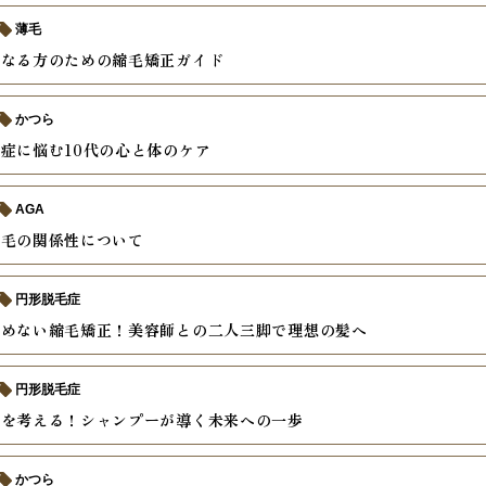
薄毛
になる方のための縮毛矯正ガイド
かつら
症に悩む10代の心と体のケア
AGA
の毛の関係性について
円形脱毛症
諦めない縮毛矯正！美容師との二人三脚で理想の髪へ
円形脱毛症
毛を考える！シャンプーが導く未来への一歩
かつら