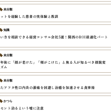
未分類
ケットを経験した患者の実体験と教訓
知識
い方を相談できる経営コンサル会社5選！関西のROI最適化パート
未分類
半年後に「顔が老けた」「頬がこけた」と焦る人が知るべき顔貌変
ニズム
未分類
きたアフタ性口内炎の激痛を回避し治癒を加速させる食事術
かつら
ーセント治るという嘘に注意