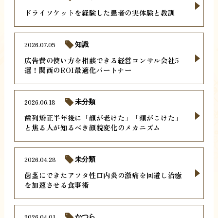
ドライソケットを経験した患者の実体験と教訓
2026.07.05
知識
広告費の使い方を相談できる経営コンサル会社5
選！関西のROI最適化パートナー
2026.06.18
未分類
歯列矯正半年後に「顔が老けた」「頬がこけた」
と焦る人が知るべき顔貌変化のメカニズム
2026.04.28
未分類
歯茎にできたアフタ性口内炎の激痛を回避し治癒
を加速させる食事術
2026.04.01
かつら