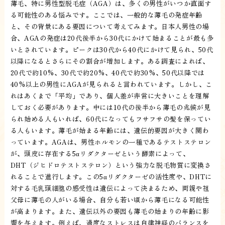
薄毛、特に男性型脱毛症（AGA）は、多くの男性がいつか直面す
る可能性のある悩みです。ここでは、一般的な薄毛の発症年齢
と、その背景にある要因について考えてみます。日本人男性の場
合、AGAの発症は20代後半から30代にかけて始まることが最も多
いとされています。ピークは30代から40代にかけて見られ、50代
以降になるとさらにその割合が増加します。ある調査によれば、
20代で約10%、30代で約20%、40代で約30%、50代以降では
40%以上の男性にAGAが見られると言われています。しかし、こ
れはあくまで「平均」であり、個人差が非常に大きいことを理解
しておく必要があります。中には10代の後半から薄毛の兆候が見
られ始める人もいれば、60代になってもフサフサの髪を保ってい
る人もいます。薄毛が始まる年齢には、遺伝的要因が大きく関わ
っています。AGAは、男性ホルモンの一種であるテストステロン
が、頭皮に存在する5αリダクターゼという酵素によって、
DHT（ジヒドロテストステロン）という強力な脱毛物質に変換さ
れることで進行します。この5αリダクターゼの活性度や、DHTに
対する毛乳頭細胞の感受性は遺伝によって決まるため、両親や祖
父母に薄毛の人がいる場合、自分も若い頃から薄毛になる可能性
が高まります。また、遺伝以外の要因も薄毛の始まりの年齢に影
響を与えます。例えば、過度なストレスは自律神経のバランスを