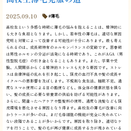
2025.09.10
薄毛
高校生という多感な時期に薄毛の悩みを抱えることは、精神的に
も大きな負担となります。しかし、若年性の薄毛は、適切な原因
究明と対策によって改善する可能性が十分にあります。最も考え
られるのは、成長期特有のホルモンバランスの変動です。思春期
は男性ホルモンの分泌が活発になる時期であり、これがAGA（男
性型脱毛症）の引き金となることもあります。また、学業や受
験、人間関係からくる精神的ストレスも大きな要因です。ストレ
スは自律神経の乱れを引き起こし、頭皮の血行不良や髪の成長サ
イクルへの悪影響を及ぼします。不規則な食生活、睡眠不足、過
度なスマホ使用による目の酷使なども、体全体の健康状態を損な
い、髪の成長に必要な栄養素の供給を妨げる可能性があります。
さらに、間違ったヘアケアや整髪料の使用、過度な洗髪なども頭
皮環境を悪化させる原因となり得ます。高校生の薄毛が改善に向
かうケースが多いのは、まだ毛母細胞の機能が完全に失われてい
ない段階であることが多いからです。原因を取り除き、適切なケ
アを行うことで、髪の毛が再び健康に成長する力が残されている