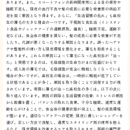
あります。また、スマートフォンの長時間使用による目の疲労や
睡眠不足も、頭皮の血行不良や髪の成長に必要な栄養素の供給不
足を招く要因となり得ます。さらに、「生活習慣の乱れ」も高校
生の薄毛の大きな理由の一つです。不規則な食生活（インスタン
ト食品やジャンクフードの過剰摂取、偏食）、睡眠不足、運動不
足などは、体全体の健康を損ない、髪の成長に必要な栄養が不足
したり、代謝が悪くなったりする原因となります。誤ったヘアケ
アや整髪料の使い方も頭皮環境を悪化させ、薄毛を助長すること
があります。これらの原因によって薄毛になった高校生が「治っ
た」と実感できるのは、毛母細胞の生命力がまだ旺盛だからで
す。成人後の薄毛では、毛母細胞が完全に機能しなくなっている
場合が多いですが、高校生の場合は、一時的に機能が低下してい
る状態であることが多く、原因を取り除くことで回復する力が残
されています。実際に薄毛が治った高校生の多くは、以下の点に
取り組んでいます。原因の排除と生活習慣の改善: ストレスの原因
から距離を置く、バランスの取れた食事、十分な睡眠、適度な運
動を心がけることで、体全体の健康状態が向上し、髪の成長環境
が整います。適切なヘアケアへの変更: 頭皮に優しいシャンプーを
選び、正しい方法で洗髪し、過度なスタイリング剤の使用を控え
るなど、頭皮環境を改善するケアを取り入れます。早期の専門家