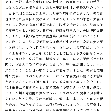
では、実際に薄毛を克服した高校生たちの事例から、その希望と
具体的な方法を探ります。ある男子高校生は、受験勉強のストレ
スと不規則な食生活により、円形脱毛症を発症しました。彼の母
親はすぐに皮膚科を受診させ、医師からストレスの管理と栄養バ
ランスの取れた食事が重要であると説明を受けました。彼は医師
の指導のもと、勉強の合間に軽い運動を取り入れ、睡眠時間を確
保。また、母親の協力で栄養豊富な食事を摂るようになりまし
た。数ヶ月後、彼の脱毛斑からは産毛が生え始め、次第に太い髪
へと成長し、完全に目立たなくなりました。この事例は、ストレ
スによる薄毛が、原因を取り除くことで回復する典型的なケース
です。別の女子高校生は、極端なダイエットによる栄養不足が原
因で、びまん性脱毛症を発症しました。髪全体が細くなり、コシ
がなくなり、分け目が広がることに悩んでいました。彼女も皮膚
科を受診し、医師からダイエットによる栄養失調が髪に悪影響を
与えていることを指摘されました。彼女はダイエットを中止し、
管理栄養士の指導のもと、髪の成長に必要なタンパク質、鉄分、
ビタミン類を意識的に摂取するバランスの取れた食事に切り替え
ました。数ヶ月後、抜け毛が減り、髪一本一本にハリとコシが戻
り始め、全体的なボリューム感が改善されました。この事例は、
栄養不足が原因の薄毛が、適切な栄養補給によって改善されるこ