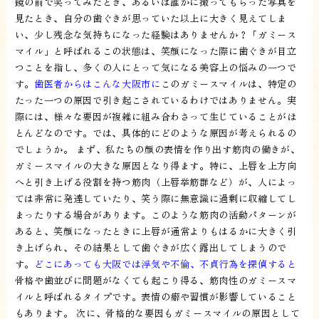
鏡の前で笑ってみたとき、あるいは誰かに撮ってもらった写真を
見たとき、自分の歯ぐきが思っていた以上に大きく見えてしま
い、少し残念な気持ちになった経験はありませんか？「ガミース
マイル」と呼ばれるこの状態は、笑顔になった際に歯ぐきが目立
つことを指し、多くの人にとって気になる美容上の悩みの一つで
す。
歯医者からはこんな大阪市に
このガミースマイルは、特定の
たった一つの原因で引き起こされているわけではありません。実
際には、様々な要因が複雑に組み合わさって生じていることがほ
とんどなのです。では、具体的にどのような原因が考えられるの
でしょうか。 まず、私たちの顔の表情を作り出す筋肉の働きが、
ガミースマイルの大きな原因となり得ます。特に、上唇を上方向
へと引き上げる役割を持つ筋肉（上唇挙筋群など）が、人によっ
ては非常に発達していたり、笑う際に無意識に過剰に収縮してし
まったりする場合があります。このような筋肉の活動パターンが
あると、笑顔になったときに上唇が通常よりもはるかに大きく引
き上げられ、その結果として歯ぐきが広く露出してしまうので
す。
どこにあっても大阪では浮気や不倫、不貞行為を探偵すると
骨格や歯並びに問題がなくても起こり得る、筋肉性のガミースマ
イルと呼ばれるタイプです。表情の癖や習慣が影響していること
もあります。 次に、骨格的な要因もガミースマイルの原因として