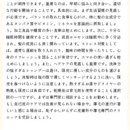
ことが期待できます。重要なのは、早期に悩みと向き合い、適切
な行動を開始することです。具体的には、まず生活習慣の見直し
が必須です。バランスの取れた食事を心がけ、特に髪の主成分で
あるタンパク質やビタミン、ミネラルを意識的に摂取しましょ
う。加工食品や糖質の多い食事は控えめにします。次に、十分な
睡眠時間を確保することです。成長ホルモンは睡眠中に多く分泌
され、髪の成長にも深く関わっています。ストレス対策として
は、適度な運動を取り入れたり、趣味の時間を持ったりして、心
身のリフレッシュを図ることが有効です。スマホの使い過ぎも控
えめにしましょう。また、ヘアケアの見直しも重要です。洗浄力
の強すぎるシャンプーは避け、頭皮に優しい成分のものを選びま
しょう。洗髪時は指の腹で優しくマッサージするように洗い、頭
皮を傷つけないように注意します。熱すぎるお湯やドライヤーの
熱風も頭皮には負担です。乾燥後は育毛剤を使用することも選択
肢の一つですが、まずは専門家に相談することをお勧めします。
もし自己流のケアでは改善が見られない場合や、薄毛の進行が著
しいと感じる場合は、恥ずかしがらずに皮膚科や薄毛専門のクリ
ニックを受診しましょう。