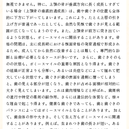
無視できません。特に、上顎の骨が垂直方向に長く成長しすぎて
いる場合（上顎骨の垂直的過成長）は、歯や歯ぐきの位置も全体
的に下方に下がってしまいます。これにより、たとえ上唇の引き
上げ方が普通であったとしても、自然な笑顔で歯ぐきが見える範
囲が広くなってしまうのです。また、上顎骨が前方に突き出てい
るような状態も、ガミースマイルに関係することがあります。骨
格の問題は、主に成長期における顔面骨格の発育過程で形成され
るため、成人してから自然に改善することは難しく、専門的な診
断と治療が必要となるケースが多いです。 さらに、歯ぐきそのも
のの状態も、ガミースマイルの重要な原因となり得ます。歯ぐき
の組織が正常よりも分厚い、あるいは炎症などによって腫れて肥
大している状態です。歯ぐきが歯の表面を過剰に覆ってしまう
と、歯の見える部分が短くなり、歯ぐきが占める面積が相対的に
大きく見えてしまいます。これは歯肉増殖などと呼ばれ、歯周病
の進行や特定の薬剤の副作用、さらには遺伝的な体質など、様々
な理由で起こり得ます。健康な歯ぐきであっても、歯と歯ぐきの
バランスによってはガミースマイルとなることがあります。 加え
て、歯自体の形や大きさ、そして生え方もガミースマイルに関連
することがあります。例えば、生まれつき歯の長さが短い、ある