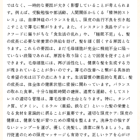
ではなく、一時的な要因が大きく影響していることが考えられま
す。例えば、受験勉強や部活動、人間関係からくる「精神的スト
レス」は、自律神経のバランスを乱し、頭皮の血行不良を引き起
こすことで薄毛に繋がります。また、インスタント食品やジャン
クフードに偏りがちな「食生活の乱れ」や、「睡眠不足」も、髪
の成長に必要な栄養素の供給を妨げ、髪を細く弱くする原因とな
ります。これらの要因は、まだ毛母細胞が完全に機能不全に陥っ
ていない段階であれば、原因を取り除くことで回復を促すことが
できます。毛母細胞には、再び活性化し、健康な髪を生成する力
が残されていることが多いのです。薄毛の改善へと繋がる具体的
な希望の光は以下の点にあります。生活習慣の徹底的な見直し: 髪
の成長は、体全体の健康状態に密接に関わっています。バランス
の取れた食事、十分な睡眠時間の確保、適度な運動、そしてスト
レスの適切な管理は、薄毛改善の土台となります。特に、タンパ
ク質、ビタミン、ミネラル（亜鉛、鉄など）といった髪の栄養と
なる食材を意識的に摂ることが重要です。適切な頭皮ケア: 頭皮の
健康は、健康な髪が育つための環境を整えます。洗浄力の強すぎ
ないシャンプーを選び、優しく洗髪し、清潔に保ちましょう。血
行促進のための頭皮マッサージも有効です。正しいケアを心がけ