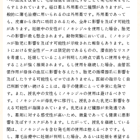
らすとされています。経口薬と外用薬の二種類がありますが、一
般的に薄毛治療に用いられるのは外用薬です。外用薬であって
も、皮膚から体内に吸収されるため、全身に影響を及ぼす可能性
があります。妊娠中の女性がミノキシジルを使用した場合、胎児
への影響が最も懸念されます。動物実験においては、ミノキシジ
ルが胎児に影響を及ぼす可能性が示唆された報告もあります。ヒ
トにおける安全性データは限定的であるものの、潜在的なリスク
を考慮し、妊娠していることが判明した時点で直ちに使用を中止
することが強く推奨されます。もし使用を継続した場合、血管拡
張作用が母体の血圧に影響を与えたり、胎児の循環器系に影響を
及ぼしたりする可能性もゼロではありません。医師の指示なく自
己判断で使い続けることは、母子の健康にとって非常に危険で
す。また、授乳中の女性もミノキシジルの使用は避けるべきで
す。ミノキシジルが母乳中に移行し、授乳された乳児に影響を与
える可能性が指摘されています。乳児はまだ臓器が未発達であ
り、薬剤に対する感受性が高いため、微量であっても健康に悪影
響を及ぼすリスクがあります。したがって、授乳を継続している
間は、ミノキシジルを含む発毛剤の使用は控えるべきです。も
し、薄毛治療中に妊娠が判明した場合、あるいは妊娠を希望する