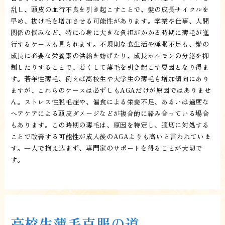
乱し、頭皮の血行不良を引き起こすことで、髪の成長サイクルを
早め、抜け毛を増加させる可能性があります。学業や仕事、人間
関係の悩みなど、特に心身に大きな負担がかかる時期に薄毛が進
行するケースも見られます。不規則な食生活や睡眠不足も、髪の
成長に必要な栄養素の供給を妨げたり、成長ホルモンの分泌を抑
制したりすることで、若くして薄毛を引き起こす要因となり得ま
す。若年性薄毛、例えば高校生や大学生の薄毛も増加傾向にあり
ますが、これらのケースは必ずしもAGAだけが原因ではありませ
ん。ストレス性脱毛症や、偏食による栄養不足、あるいは過度な
ヘアケアによる頭皮ダメージなどが複合的に絡み合っている場合
もあります。この時期の薄毛は、原因を特定し、適切に対処する
ことで改善する可能性が成人後のAGAよりも高いと言われていま
す。一人で抱え込まず、専門家のサポートを得ることが大切で
す。
高校生薄毛克服の道