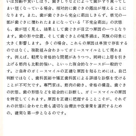
いは加齢や食いしばり、歯ぎしりなどによって歯がすり減ってし
まい短くなっている場合、相対的に歯ぐきの露出が増えることに
なります。また、歯が歯ぐきから完全に萌出しきらず、根元の一
部が歯ぐきに覆われたままになっている「不完全萌出」の状態
も、歯が短く見え、結果として歯ぐきが目立つ原因の一つとなり
ます。歯の形や位置、そして歯ぐきとの境界線は、笑顔の印象に
大きく影響します。 多くの場合、これらの原因は単独で存在する
のではなく、複数組み合わさってガミースマイルとして現れま
す。例えば、軽度な骨格的な問題がありつつ、同時に上唇を引き
上げる筋肉も比較的強い、といった複合的なケースが一般的で
す。ご自身のガミースマイルの正確な原因を知るためには、自己
判断ではなく、歯科医師や矯正歯科医による詳細な診察を受ける
ことが不可欠です。専門家は、筋肉の動き、骨格の構造、歯ぐき
の状態、歯の形態などを総合的に診断し、ガミースマイルの原因
を特定してくれます。原因を正確に把握することこそが、それぞ
れの状態に合わせた最も適切な治療法や改善策を選択するため
の、確実な第一歩となるのです。