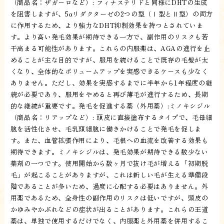
（商品名：ザガーロなど）: フィナステリドと同様にDHTの生成
を阻害しますが、5αリダクターゼの2つの型（Ⅰ型とⅡ型）の両方
に作用するため、より強力なDHT抑制効果を持つとされていま
す。より高い発毛効果が期待できる一方で、副作用のリスクも若
干高まる可能性があります。これらの内服薬は、AGAの進行を止
めることが主な目的ですが、服用を続けることで既存の毛髪が太
くなり、全体的なボリュームアップを実感できるケースも少なく
ありません。ただし、効果を実感するまでに半年から1年程度の継
続が必要であり、服用をやめると再び薄毛が進行するため、長期
的な継続が重要です。発毛を促進する薬（外用薬）:ミノキシジル
（商品名：リアップなど）: 頭皮に直接塗布するタイプで、毛母細
胞を活性化させ、毛乳頭細胞に働きかけることで発毛を促しま
す。また、血管拡張作用により、毛根への血流を改善する効果も
期待できます。ミノキシジルは、発毛効果が期待できる数少ない
薬剤の一つです。使用開始から数ヶ月で抜け毛が増える「初期脱
毛」が起こることがありますが、これは新しい毛が生える準備段
階であることが多いため、過度に心配する必要はありません。外
用薬であるため、全身性の副作用のリスクは低いですが、頭皮の
かゆみやかぶれなどの症状が出ることがあります。これらの王道
薬は、単独で使用するだけでなく、内服薬と外用薬を併用するこ