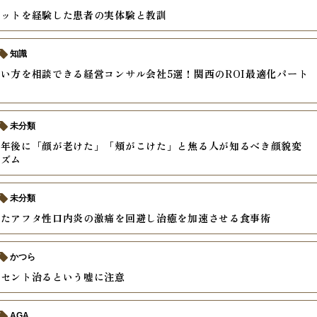
ケットを経験した患者の実体験と教訓
知識
い方を相談できる経営コンサル会社5選！関西のROI最適化パート
未分類
半年後に「顔が老けた」「頬がこけた」と焦る人が知るべき顔貌変
ニズム
未分類
きたアフタ性口内炎の激痛を回避し治癒を加速させる食事術
かつら
ーセント治るという嘘に注意
AGA