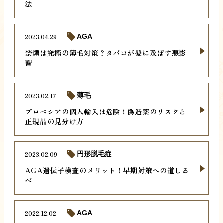
法
2023.04.29
AGA
禁煙は究極の薄毛対策？タバコが髪に及ぼす悪影
響
2023.02.17
薄毛
プロペシアの個人輸入は危険！偽造薬のリスクと
正規品の見分け方
2023.02.09
円形脱毛症
AGA遺伝子検査のメリット！早期対策への道しる
べ
2022.12.02
AGA