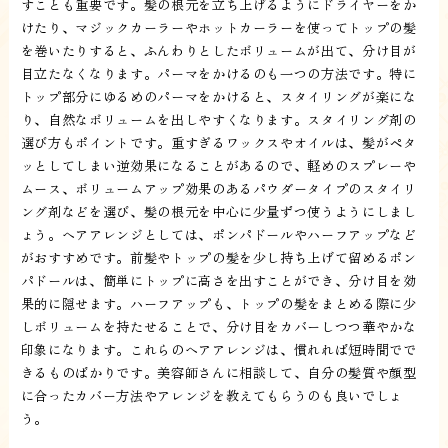
すことも重要です。髪の根元を立ち上げるようにドライヤーをか
けたり、マジックカーラーやホットカーラーを使ってトップの髪
を巻いたりすると、ふんわりとしたボリュームが出て、分け目が
目立たなくなります。パーマをかけるのも一つの方法です。特に
トップ部分にゆるめのパーマをかけると、スタイリングが楽にな
り、自然なボリュームを出しやすくなります。スタイリング剤の
選び方もポイントです。重すぎるワックスやオイルは、髪がペタ
ッとしてしまい逆効果になることがあるので、軽めのスプレーや
ムース、ボリュームアップ効果のあるパウダータイプのスタイリ
ング剤などを選び、髪の根元を中心に少量ずつ使うようにしまし
ょう。ヘアアレンジとしては、ポンパドールやハーフアップなど
がおすすめです。前髪やトップの髪を少し持ち上げて留めるポン
パドールは、簡単にトップに高さを出すことができ、分け目を効
果的に隠せます。ハーフアップも、トップの髪をまとめる際に少
しボリュームを持たせることで、分け目をカバーしつつ華やかな
印象になります。これらのヘアアレンジは、慣れれば短時間でで
きるものばかりです。美容師さんに相談して、自分の髪質や顔型
に合ったカバー方法やアレンジを教えてもらうのも良いでしょ
う。