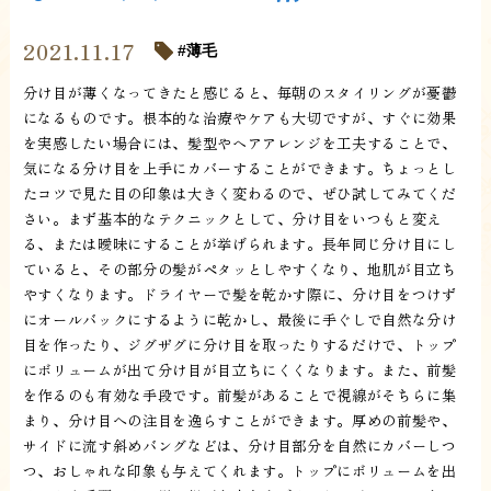
2021.11.17
薄毛
分け目が薄くなってきたと感じると、毎朝のスタイリングが憂鬱
になるものです。根本的な治療やケアも大切ですが、すぐに効果
を実感したい場合には、髪型やヘアアレンジを工夫することで、
気になる分け目を上手にカバーすることができます。ちょっとし
たコツで見た目の印象は大きく変わるので、ぜひ試してみてくだ
さい。まず基本的なテクニックとして、分け目をいつもと変え
る、または曖昧にすることが挙げられます。長年同じ分け目にし
ていると、その部分の髪がペタッとしやすくなり、地肌が目立ち
やすくなります。ドライヤーで髪を乾かす際に、分け目をつけず
にオールバックにするように乾かし、最後に手ぐしで自然な分け
目を作ったり、ジグザグに分け目を取ったりするだけで、トップ
にボリュームが出て分け目が目立ちにくくなります。また、前髪
を作るのも有効な手段です。前髪があることで視線がそちらに集
まり、分け目への注目を逸らすことができます。厚めの前髪や、
サイドに流す斜めバングなどは、分け目部分を自然にカバーしつ
つ、おしゃれな印象も与えてくれます。トップにボリュームを出