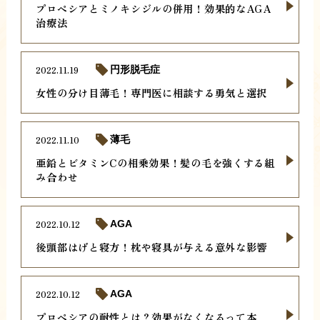
プロペシアとミノキシジルの併用！効果的なAGA
治療法
2022.11.19
円形脱毛症
女性の分け目薄毛！専門医に相談する勇気と選択
2022.11.10
薄毛
亜鉛とビタミンCの相乗効果！髪の毛を強くする組
み合わせ
2022.10.12
AGA
後頭部はげと寝方！枕や寝具が与える意外な影響
2022.10.12
AGA
プロペシアの耐性とは？効果がなくなるって本