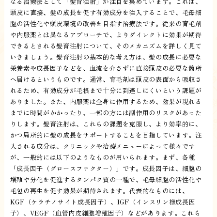
なる治療法として「髪育注射」が注目を集めています。これは、
頭皮に直接、髪の成長を促す有効成分を注入することで、毛母細
胞の活性化や頭皮環境の改善を目指す治療法です。従来の育毛剤
や内服薬とは異なるアプローチで、よりダイレクトに効果が期待
できるとされる髪育注射について、そのメカニズムを詳しく見て
いきましょう。髪育注射の基本的な考え方は、髪の成長に必要な
栄養素や成長因子などを、血流を介さずに直接頭皮の必要な箇所
へ届けるというものです。通常、育毛剤は頭皮の表面から吸収さ
れるため、有効成分が毛根まで十分に到達しにくいという課題が
ありました。また、内服薬は全身に作用するため、効果が現れる
までに時間がかかったり、一部の方には副作用のリスクがあった
りします。髪育注射は、これらの課題を克服し、より効率的に、
かつ局所的に髪の成長をサポートすることを目指しています。注
入される成分は、クリニックや治療メニューによって様々です
が、一般的には以下のようなものが用いられます。まず、各種
「成長因子（グロースファクター）」です。成長因子は、細胞の
増殖や分化を促進するタンパク質の一種で、毛母細胞の活性化や
毛包の再生を促す効果が期待されます。代表的なものには、
KGF（ケラチノサイト成長因子）、IGF（インスリン様成長因
子）、VEGF（血管内皮細胞増殖因子）などがあります。これら