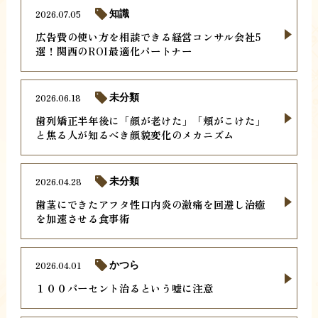
2026.07.05
知識
広告費の使い方を相談できる経営コンサル会社5
選！関西のROI最適化パートナー
2026.06.18
未分類
歯列矯正半年後に「顔が老けた」「頬がこけた」
と焦る人が知るべき顔貌変化のメカニズム
2026.04.28
未分類
歯茎にできたアフタ性口内炎の激痛を回避し治癒
を加速させる食事術
2026.04.01
かつら
１００パーセント治るという嘘に注意