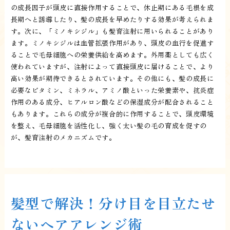
の成長因子が頭皮に直接作用することで、休止期にある毛根を成
長期へと誘導したり、髪の成長を早めたりする効果が考えられま
す。次に、「ミノキシジル」も髪育注射に用いられることがあり
ます。ミノキシジルは血管拡張作用があり、頭皮の血行を促進す
ることで毛母細胞への栄養供給を高めます。外用薬としても広く
使われていますが、注射によって直接頭皮に届けることで、より
高い効果が期待できるとされています。その他にも、髪の成長に
必要なビタミン、ミネラル、アミノ酸といった栄養素や、抗炎症
作用のある成分、ヒアルロン酸などの保湿成分が配合されること
もあります。これらの成分が複合的に作用することで、頭皮環境
を整え、毛母細胞を活性化し、強く太い髪の毛の育成を促すの
が、髪育注射のメカニズムです。
髪型で解決！分け目を目立たせ
ないヘアアレンジ術