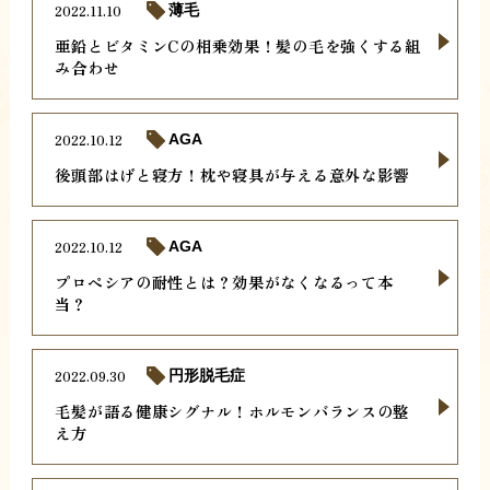
2022.11.10
薄毛
亜鉛とビタミンCの相乗効果！髪の毛を強くする組
み合わせ
2022.10.12
AGA
後頭部はげと寝方！枕や寝具が与える意外な影響
2022.10.12
AGA
プロペシアの耐性とは？効果がなくなるって本
当？
2022.09.30
円形脱毛症
毛髪が語る健康シグナル！ホルモンバランスの整
え方