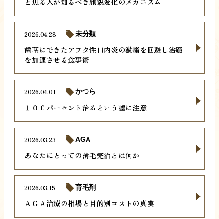
と焦る人が知るべき顔貌変化のメカニズム
2026.04.28
未分類
歯茎にできたアフタ性口内炎の激痛を回避し治癒
を加速させる食事術
2026.04.01
かつら
１００パーセント治るという嘘に注意
2026.03.23
AGA
あなたにとっての薄毛完治とは何か
2026.03.15
育毛剤
ＡＧＡ治療の相場と目的別コストの真実