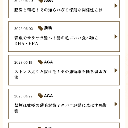
2023.06.20
AGA
肥満と薄毛！その知られざる深刻な関係性とは
2023.06.02
薄毛
青魚でサラサラ髪へ！髪の毛にいい食べ物と
DHA・EPA
2023.05.19
AGA
ストレス太りと抜け毛！その悪循環を断ち切る方
法
2023.04.29
AGA
禁煙は究極の薄毛対策？タバコが髪に及ぼす悪影
響