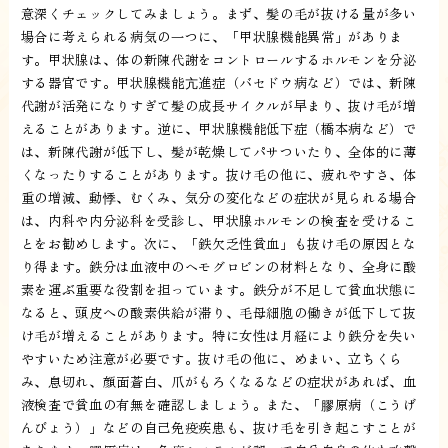
意深くチェックしてみましょう。まず、髪の毛が抜ける量が多い
場合に考えられる病気の一つに、「甲状腺機能異常」がありま
す。甲状腺は、体の新陳代謝をコントロールするホルモンを分泌
する器官です。甲状腺機能亢進症（バセドウ病など）では、新陳
代謝が活発になりすぎて髪の成長サイクルが早まり、抜け毛が増
えることがあります。逆に、甲状腺機能低下症（橋本病など）で
は、新陳代謝が低下し、髪が乾燥してパサついたり、全体的に薄
くなったりすることがあります。抜け毛の他に、疲れやすさ、体
重の増減、動悸、むくみ、気分の変化などの症状が見られる場合
は、内科や内分泌科を受診し、甲状腺ホルモンの検査を受けるこ
とをお勧めします。次に、「鉄欠乏性貧血」も抜け毛の原因とな
り得ます。鉄分は血液中のヘモグロビンの材料となり、全身に酸
素を運ぶ重要な役割を担っています。鉄分が不足して貧血状態に
なると、頭皮への酸素供給が滞り、毛母細胞の働きが低下して抜
け毛が増えることがあります。特に女性は月経により鉄分を失い
やすいため注意が必要です。抜け毛の他に、めまい、立ちくら
み、息切れ、顔面蒼白、爪がもろくなるなどの症状があれば、血
液検査で貧血の有無を確認しましょう。また、「膠原病（こうげ
んびょう）」などの自己免疫疾患も、抜け毛を引き起こすことが