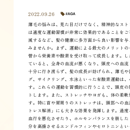
2022.09.26
AGA
薄毛の悩みは、見た目だけでなく、精神的なスト
は適度な運動習慣が非常に効果的であることをご
減するなど、髪の健康に多方面から良い影響を与
みませんか。まず、運動による最大のメリットの
管から栄養素や酸素を受け取って成長します。し
ていると、全身の血流が悪くなり、頭皮への血流
十分に行き渡らず、髪の成長が妨げられ、薄毛や
グ、サイクリング、水泳といった有酸素運動は、
す。これらの運動を習慣的に行うことで、頭皮の
トします。また、ストレッチやヨガも、体の柔軟
す。特に首や肩周りのストレッチは、頭部への血
トレス解消」にも大きな効果を発揮します。過度
血行を悪化させたり、ホルモンバランスを崩した
分を高揚させるエンドルフィンやセロトニンとい