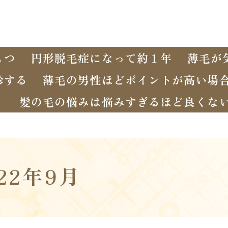
もつ
円形脱毛症になって約１年
薄毛が
診する
薄毛の男性ほどポイントが高い場
く
髪の毛の悩みは悩みすぎるほど良くな
022年9月