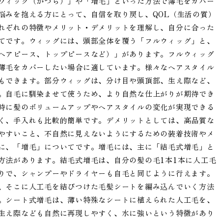
ウィッグ（かつら）」や「増毛」といった方法で薄毛をカバー
悩みを抱える方にとって、自信を取り戻し、QOL（生活の質）
れぞれの特徴やメリット・デメリットを理解し、自分に合った
てです。ウィッグには、頭部全体を覆う「フルウィッグ」と、
ヘアピース、トップピースなど）」があります。フルウィッグ
薄毛をカバーしたい場合に適しています。様々なヘアスタイル
もできます。部分ウィッグは、分け目や頭頂部、生え際など、
。自毛に馴染ませて使うため、より自然な仕上がりが期待でき
時に髪のボリュームアップやヘアスタイルの変化が実現できる
く、手入れも比較的簡単です。デメリットとしては、高品質な
やすいこと、不自然に見えないようにするための装着技術やメ
に、「増毛」についてです。増毛には、主に「結毛式増毛」と
方法があります。結毛式増毛は、自分の髪の毛1本1本に人工毛
りで、シャンプーやドライヤーも自毛と同じように行えます。
、そこに人工毛を結びつけた毛髪シートを編み込んでいく方法
。シート式増毛は、薄い特殊なシートに植えられた人工毛を、
生え際なども自然に再現しやすく、水に強いという特徴があり