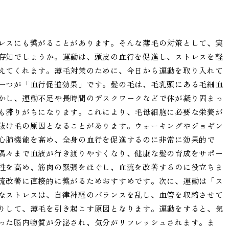
レスにも繋がることがあります。そんな薄毛の対策として、実
存知でしょうか。運動は、頭皮の血行を促進し、ストレスを軽
えてくれます。薄毛対策のために、今日から運動を取り入れて
一つが「血行促進効果」です。髪の毛は、毛乳頭にある毛細血
かし、運動不足や長時間のデスクワークなどで体が凝り固まっ
も滞りがちになります。これにより、毛母細胞に必要な栄養が
抜け毛の原因となることがあります。ウォーキングやジョギン
心肺機能を高め、全身の血行を促進するのに非常に効果的で
隅々まで血液が行き渡りやすくなり、健康な髪の育成をサポー
性を高め、筋肉の緊張をほぐし、血流を改善するのに役立ちま
流改善に直接的に繋がるためおすすめです。次に、運動は「ス
なストレスは、自律神経のバランスを乱し、血管を収縮させて
りして、薄毛を引き起こす原因となります。運動をすると、気
った脳内物質が分泌され、気分がリフレッシュされます。ま