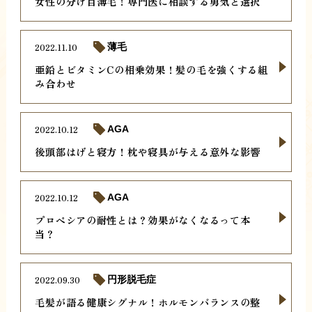
女性の分け目薄毛！専門医に相談する勇気と選択
2022.11.10
薄毛
亜鉛とビタミンCの相乗効果！髪の毛を強くする組
み合わせ
2022.10.12
AGA
後頭部はげと寝方！枕や寝具が与える意外な影響
2022.10.12
AGA
プロペシアの耐性とは？効果がなくなるって本
当？
2022.09.30
円形脱毛症
毛髪が語る健康シグナル！ホルモンバランスの整