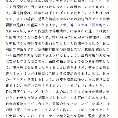
なると、次に気になるのはその効果をいかに維持していくか、そ
して治療後の生活で気をつけるべきことは何か、という点でしょ
う。薄毛治療は、治療が終了すればそれで終わりというわけでは
なく、多くの場合、効果を持続させるための継続的なケアや生活
習慣の見直しが重要となります。まず、
蜂トラブルに悩む堺市の
医師から処方された内服薬や外用薬は、指示された通りに継続し
て使用することが基本です。特にAGAやFAGAの治療薬は、使用
を中止すると再び薄毛が進行してしまう可能性があるため、自己
判断で中断せずに、定期的に医師の診察を受け、状態を確認しな
がら継続の是非を相談するようにしましょう。治療効果がある程
度安定してきた場合でも、医師の指示のもとで薬の量を調整した
り、使用頻度を変更したりすることはありますが、完全に治療を
終えるタイミングは慎重に判断する必要があります。次に、日々
のヘアケアも見直しましょう。頭皮を清潔に保つことは非常に重
要ですが、洗浄力の強すぎるシャンプーでゴシゴシ洗ったり、一
日に何度もシャンプーしたりするのは、かえって頭皮を乾燥させ
たり、必要な皮脂まで奪ってしまったりする可能性があります。
自分の頭皮タイプに合った、刺激の少ないシャンプーを選び、指
の腹で優しくマッサージするように洗い、しっかりとすすぐこと
が大切です。また、ドライヤーで髪を乾かす際は、頭皮に熱風を