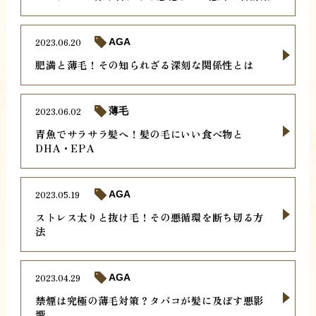
2023.06.20
AGA
肥満と薄毛！その知られざる深刻な関係性とは
2023.06.02
薄毛
青魚でサラサラ髪へ！髪の毛にいい食べ物と
DHA・EPA
2023.05.19
AGA
ストレス太りと抜け毛！その悪循環を断ち切る方
法
2023.04.29
AGA
禁煙は究極の薄毛対策？タバコが髪に及ぼす悪影
響