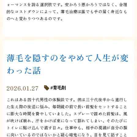
ォーマンスを誇る選択肢です。安かろう悪かろうではなく、合理
的なコストダウンによって、薄毛治療は誰でも手の届く身近なも
のへと変わりつつあるのです。
薄毛を隠すのをやめて人生が変
わった話
2026.01.27
育毛剤
これはある四十代男性の体験談です。彼は三十代後半から進行し
た生え際の後退に悩み、毎朝鏡の前で長い前髪をセットすること
に膨大な時間を費やしていました。スプレーで固めた前髪は、風
が吹けば崩れ、汗をかけば束になって割れてしまい、そのたびに
トイレに駆け込んで直す日々。仕事中も、相手の視線が自分の額
に向いているのではないかと疑心暗鬼になり、目を見て話すこと