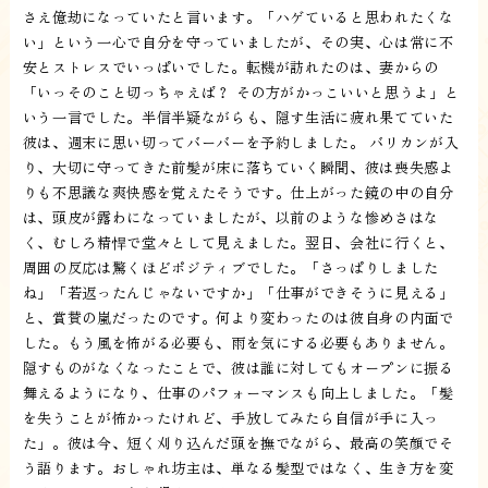
さえ億劫になっていたと言います。「ハゲていると思われたくな
い」という一心で自分を守っていましたが、その実、心は常に不
安とストレスでいっぱいでした。転機が訪れたのは、妻からの
「いっそのこと切っちゃえば？ その方がかっこいいと思うよ」と
いう一言でした。半信半疑ながらも、隠す生活に疲れ果てていた
彼は、週末に思い切ってバーバーを予約しました。 バリカンが入
り、大切に守ってきた前髪が床に落ちていく瞬間、彼は喪失感よ
りも不思議な爽快感を覚えたそうです。仕上がった鏡の中の自分
は、頭皮が露わになっていましたが、以前のような惨めさはな
く、むしろ精悍で堂々として見えました。翌日、会社に行くと、
周囲の反応は驚くほどポジティブでした。「さっぱりしました
ね」「若返ったんじゃないですか」「仕事ができそうに見える」
と、賞賛の嵐だったのです。何より変わったのは彼自身の内面で
した。もう風を怖がる必要も、雨を気にする必要もありません。
隠すものがなくなったことで、彼は誰に対してもオープンに振る
舞えるようになり、仕事のパフォーマンスも向上しました。「髪
を失うことが怖かったけれど、手放してみたら自信が手に入っ
た」。彼は今、短く刈り込んだ頭を撫でながら、最高の笑顔でそ
う語ります。おしゃれ坊主は、単なる髪型ではなく、生き方を変