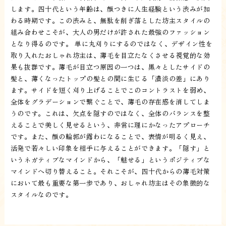
します。四十代という年齢は、顔つきに人生経験という渋みが加
わる時期です。この渋みと、無駄を削ぎ落とした坊主スタイルの
組み合わせこそが、大人の男だけが許された最強のファッション
となり得るのです。 単に丸刈りにするのではなく、デザイン性を
取り入れたおしゃれ坊主は、薄毛を目立たなくさせる視覚的な効
果も抜群です。薄毛が目立つ原因の一つは、黒々としたサイドの
髪と、薄くなったトップの髪との間に生じる「濃淡の差」にあり
ます。サイドを短く刈り上げることでこのコントラストを弱め、
全体をグラデーションで繋ぐことで、薄毛の存在感を消してしま
うのです。これは、欠点を隠すのではなく、全体のバランスを整
えることで美しく見せるという、非常に理にかなったアプローチ
です。また、顔の輪郭が露わになることで、表情が明るく見え、
活発で若々しい印象を相手に与えることができます。「隠す」と
いうネガティブなマインドから、「魅せる」というポジティブな
マインドへ切り替えること。それこそが、四十代からの薄毛対策
において最も重要な第一歩であり、おしゃれ坊主はその象徴的な
スタイルなのです。