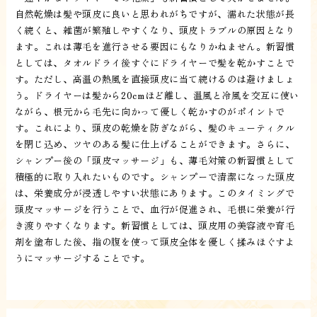
自然乾燥は髪や頭皮に良いと思われがちですが、濡れた状態が長
く続くと、雑菌が繁殖しやすくなり、頭皮トラブルの原因となり
ます。これは薄毛を進行させる要因にもなりかねません。新習慣
としては、タオルドライ後すぐにドライヤーで髪を乾かすことで
す。ただし、高温の熱風を直接頭皮に当て続けるのは避けましょ
う。ドライヤーは髪から20cmほど離し、温風と冷風を交互に使い
ながら、根元から毛先に向かって優しく乾かすのがポイントで
す。これにより、頭皮の乾燥を防ぎながら、髪のキューティクル
を閉じ込め、ツヤのある髪に仕上げることができます。さらに、
シャンプー後の「頭皮マッサージ」も、薄毛対策の新習慣として
積極的に取り入れたいものです。シャンプーで清潔になった頭皮
は、栄養成分が浸透しやすい状態にあります。このタイミングで
頭皮マッサージを行うことで、血行が促進され、毛根に栄養が行
き渡りやすくなります。新習慣としては、頭皮用の美容液や育毛
剤を塗布した後、指の腹を使って頭皮全体を優しく揉みほぐすよ
うにマッサージすることです。