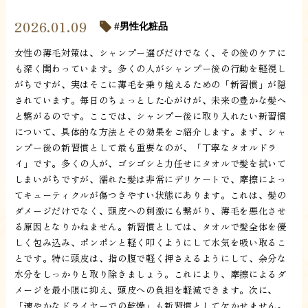
2026.01.09
男性化粧品
女性の薄毛対策は、シャンプー選びだけでなく、その後のケアに
も深く関わっています。多くの人がシャンプー後の行動を軽視し
がちですが、実はそこに薄毛を乗り越えるための「新習慣」が隠
されています。毎日のちょっとした心がけが、未来の豊かな髪へ
と繋がるのです。ここでは、シャンプー後に取り入れたい新習慣
について、具体的な方法とその効果をご紹介します。まず、シャ
ンプー後の新習慣として最も重要なのが、「丁寧なタオルドラ
イ」です。多くの人が、ゴシゴシと力任せにタオルで髪を拭いて
しまいがちですが、濡れた髪は非常にデリケートで、摩擦によっ
てキューティクルが傷つきやすい状態にあります。これは、髪の
ダメージだけでなく、頭皮への刺激にも繋がり、薄毛を悪化させ
る原因となりかねません。新習慣としては、タオルで髪全体を優
しく包み込み、ポンポンと軽く叩くようにして水気を吸い取るこ
とです。特に頭皮は、指の腹で軽く押さえるようにして、余分な
水分をしっかりと取り除きましょう。これにより、摩擦によるダ
メージを最小限に抑え、頭皮への負担を軽減できます。次に、
「速やかなドライヤーでの乾燥」も新習慣として欠かせません。