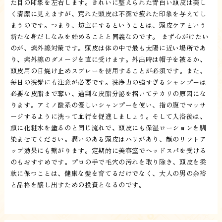
た目の印象を左右します。きれいに整えられた青白い頭皮は美し
く清潔に見えますが、荒れた頭皮は不潔で疲れた印象を与えてし
まうのです。つまり、坊主にするということは、頭皮ケアという
新たな身だしなみを始めることと同義なのです。 まず心がけたい
のが、紫外線対策です。頭皮は体の中で最も太陽に近い場所であ
り、紫外線のダメージを直に受けます。外出時は帽子を被るか、
頭皮用の日焼け止めスプレーを使用することが必須です。また、
毎日の洗髪にも注意が必要です。洗浄力の強すぎるシャンプーは
必要な皮脂まで奪い、過剰な皮脂分泌を招いてテカリの原因にな
ります。アミノ酸系の優しいシャンプーを使い、指の腹でマッサ
ージするように洗って血行を促進しましょう。そして入浴後は、
顔に化粧水を塗るのと同じ流れで、頭皮にも保湿ローションを馴
染ませてください。潤いのある頭皮はハリがあり、顔のリフトア
ップ効果にも繋がります。定期的に美容室でヘッドスパを受ける
のもおすすめです。プロの手で毛穴の汚れを取り除き、頭皮を柔
軟に保つことは、健康な髪を育てるだけでなく、大人の男の余裕
と品格を醸し出すための投資となるのです。