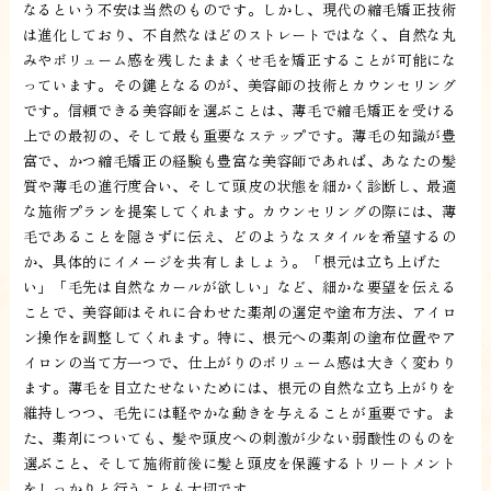
なるという不安は当然のものです。しかし、現代の縮毛矯正技術
は進化しており、不自然なほどのストレートではなく、自然な丸
みやボリューム感を残したままくせ毛を矯正することが可能にな
っています。その鍵となるのが、美容師の技術とカウンセリング
です。信頼できる美容師を選ぶことは、薄毛で縮毛矯正を受ける
上での最初の、そして最も重要なステップです。薄毛の知識が豊
富で、かつ縮毛矯正の経験も豊富な美容師であれば、あなたの髪
質や薄毛の進行度合い、そして頭皮の状態を細かく診断し、最適
な施術プランを提案してくれます。カウンセリングの際には、薄
毛であることを隠さずに伝え、どのようなスタイルを希望するの
か、具体的にイメージを共有しましょう。「根元は立ち上げた
い」「毛先は自然なカールが欲しい」など、細かな要望を伝える
ことで、美容師はそれに合わせた薬剤の選定や塗布方法、アイロ
ン操作を調整してくれます。特に、根元への薬剤の塗布位置やア
イロンの当て方一つで、仕上がりのボリューム感は大きく変わり
ます。薄毛を目立たせないためには、根元の自然な立ち上がりを
維持しつつ、毛先には軽やかな動きを与えることが重要です。ま
た、薬剤についても、髪や頭皮への刺激が少ない弱酸性のものを
選ぶこと、そして施術前後に髪と頭皮を保護するトリートメント
をしっかりと行うことも大切です。