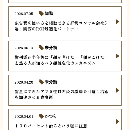
2026.07.05
知識
広告費の使い方を相談できる経営コンサル会社5
選！関西のROI最適化パートナー
2026.06.18
未分類
歯列矯正半年後に「顔が老けた」「頬がこけた」
と焦る人が知るべき顔貌変化のメカニズム
2026.04.28
未分類
歯茎にできたアフタ性口内炎の激痛を回避し治癒
を加速させる食事術
2026.04.01
かつら
１００パーセント治るという嘘に注意