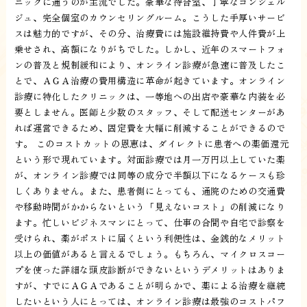
ニックに通うのが主流でした。豪華な待合室、丁寧なコンシェル
ジュ、完全個室のカウンセリングルーム。こうした手厚いサービ
スは魅力的ですが、その分、治療費には施設維持費や人件費が上
乗せされ、高額になりがちでした。しかし、近年のスマートフォ
ンの普及と規制緩和により、オンライン診療が急速に普及したこ
とで、ＡＧＡ治療の費用構造に革命が起きています。オンライン
診療に特化したクリニックは、一等地への出店や豪華な内装を必
要としません。医師と少数のスタッフ、そして配送センターがあ
れば運営できるため、固定費を大幅に削減することができるので
す。 このコストカットの恩恵は、ダイレクトに患者への薬価還元
という形で現れています。対面診療では月一万円以上していた薬
が、オンライン診療では同等の成分で半額以下になるケースも珍
しくありません。また、患者側にとっても、通院のための交通費
や移動時間がかからないという「見えないコスト」の削減になり
ます。忙しいビジネスマンにとって、仕事の合間や自宅で診察を
受けられ、薬がポストに届くという利便性は、金銭的なメリット
以上の価値があると言えるでしょう。もちろん、マイクロスコー
プを使った詳細な頭皮診断ができないというデメリットはありま
すが、すでにＡＧＡであることが明らかで、薬による治療を継続
したいという人にとっては、オンライン診療は最強のコストパフ