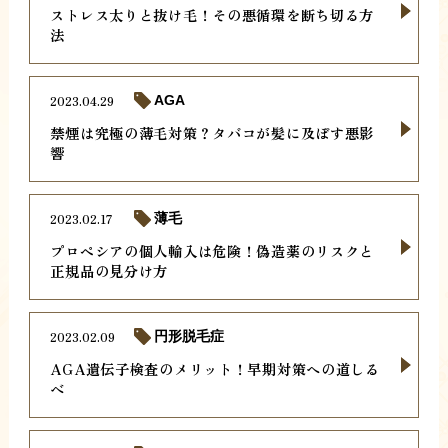
ストレス太りと抜け毛！その悪循環を断ち切る方
法
2023.04.29
AGA
禁煙は究極の薄毛対策？タバコが髪に及ぼす悪影
響
2023.02.17
薄毛
プロペシアの個人輸入は危険！偽造薬のリスクと
正規品の見分け方
2023.02.09
円形脱毛症
AGA遺伝子検査のメリット！早期対策への道しる
べ