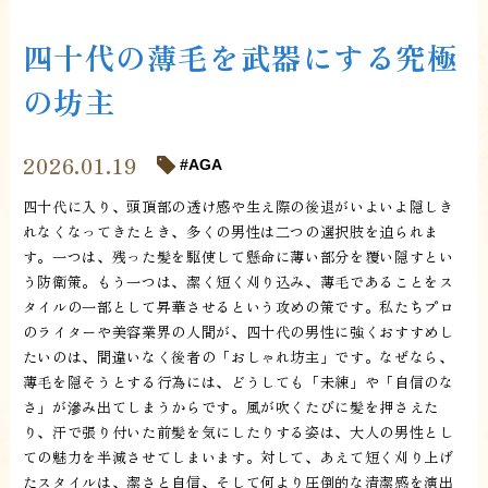
四十代の薄毛を武器にする究極
の坊主
2026.01.19
AGA
四十代に入り、頭頂部の透け感や生え際の後退がいよいよ隠しき
れなくなってきたとき、多くの男性は二つの選択肢を迫られま
す。一つは、残った髪を駆使して懸命に薄い部分を覆い隠すとい
う防衛策。もう一つは、潔く短く刈り込み、薄毛であることをス
タイルの一部として昇華させるという攻めの策です。私たちプロ
のライターや美容業界の人間が、四十代の男性に強くおすすめし
たいのは、間違いなく後者の「おしゃれ坊主」です。なぜなら、
薄毛を隠そうとする行為には、どうしても「未練」や「自信のな
さ」が滲み出てしまうからです。風が吹くたびに髪を押さえた
り、汗で張り付いた前髪を気にしたりする姿は、大人の男性とし
ての魅力を半減させてしまいます。対して、あえて短く刈り上げ
たスタイルは、潔さと自信、そして何より圧倒的な清潔感を演出