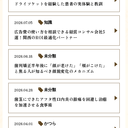
ドライソケットを経験した患者の実体験と教訓
2026.07.05
知識
広告費の使い方を相談できる経営コンサル会社5
選！関西のROI最適化パートナー
2026.06.18
未分類
歯列矯正半年後に「顔が老けた」「頬がこけた」
と焦る人が知るべき顔貌変化のメカニズム
2026.04.28
未分類
歯茎にできたアフタ性口内炎の激痛を回避し治癒
を加速させる食事術
2026.04.01
かつら