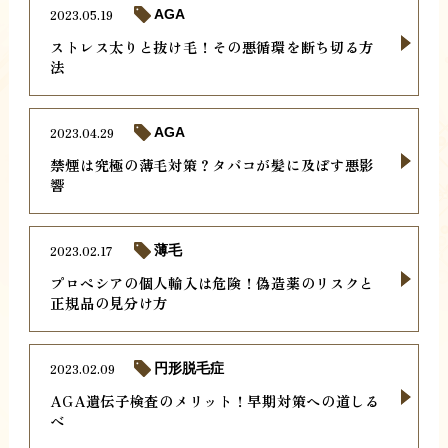
2023.05.19
AGA
ストレス太りと抜け毛！その悪循環を断ち切る方
法
2023.04.29
AGA
禁煙は究極の薄毛対策？タバコが髪に及ぼす悪影
響
2023.02.17
薄毛
プロペシアの個人輸入は危険！偽造薬のリスクと
正規品の見分け方
2023.02.09
円形脱毛症
AGA遺伝子検査のメリット！早期対策への道しる
べ