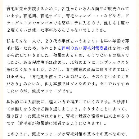
育毛対策を実践するために、各社からいろんな商品が販売されて
います。育毛剤、育毛サプリ、育毛シャンプー・・などなど、ド
ラッグストアやコンビニでも簡単に手に入るので、誰しも１度や
２度くらいは使った事があるんじゃないでしょうか。
私もそんな一人で、２０代の半ばというあまりにも早い年齢で薄
毛に陥ったため、あれこれと
評判の良い薄毛対策商品
はを片っ端
から試していきました。効果のあるもの、そうでないもの様々で
したが、ある程度薄毛は改善し、以前のようにコンプレックスを
感じなくなりました。ただし、育毛関連の商品に頼りすぎてはい
けません。「育毛剤を使っているのだから、そのうち生えてくる
だろう」みたいな、他力本願ではダメなのです。そこでおすすめ
したいのが、頭皮マッサージです。
具体的には入浴後に、程よい力で指圧していくのです。５秒押し
ては離しを３分ほど繰り返しましょう。そうすることによって、
凝り固まった頭皮がほぐされ、育毛に最適な環境が出来上がるの
です（育毛剤が効果的に浸透するようになります）。
このように、頭皮マッサージは育毛対策の基本中の基本なので、