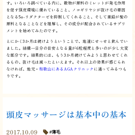
す。いろいろ調べている内に、穀物が原料のミレットが発毛作用
を促す頭皮環境に優れていること、ノコギリヤシが抜け毛の要因
となる5α-リダクターゼを抑制してくれること、そして亜鉛が髪の
原料となることなどを理解し、その成分が配合されているサプリ
メントを始めてみたのです。
とにかく3か月は続けようということで、地道にせっせと飲んでい
ました。結構一日分の目安となる量が6粒程度と多いのが少し大変
な部分です。結果的には、もう3か月続けてみようと思わせてくれ
るもの、抜け毛は減ったといえます。それ以上の効果が感じられ
なければ、地元・
和歌山にあるAGAクリニック
に通ってみるつも
りです。
頭皮マッサージは基本中の基本
2017.10.09
薄毛