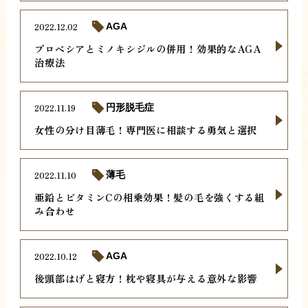
2022.12.02
AGA
プロペシアとミノキシジルの併用！効果的なAGA
治療法
2022.11.19
円形脱毛症
女性の分け目薄毛！専門医に相談する勇気と選択
2022.11.10
薄毛
亜鉛とビタミンCの相乗効果！髪の毛を強くする組
み合わせ
2022.10.12
AGA
後頭部はげと寝方！枕や寝具が与える意外な影響