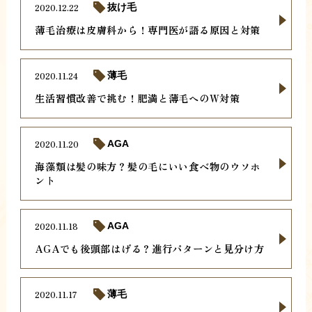
2020.12.22
抜け毛
薄毛治療は皮膚科から！専門医が語る原因と対策
2020.11.24
薄毛
生活習慣改善で挑む！肥満と薄毛へのW対策
2020.11.20
AGA
海藻類は髪の味方？髪の毛にいい食べ物のウソホ
ント
2020.11.18
AGA
AGAでも後頭部はげる？進行パターンと見分け方
2020.11.17
薄毛