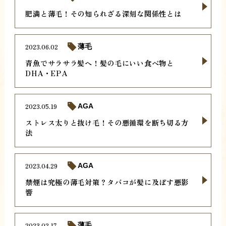
肥満と薄毛！その知られざる深刻な関係性とは
2023.06.02
薄毛
青魚でサラサラ髪へ！髪の毛にいい食べ物と
DHA・EPA
2023.05.19
AGA
ストレス太りと抜け毛！その悪循環を断ち切る方
法
2023.04.29
AGA
禁煙は究極の薄毛対策？タバコが髪に及ぼす悪影
響
2023.02.17
薄毛