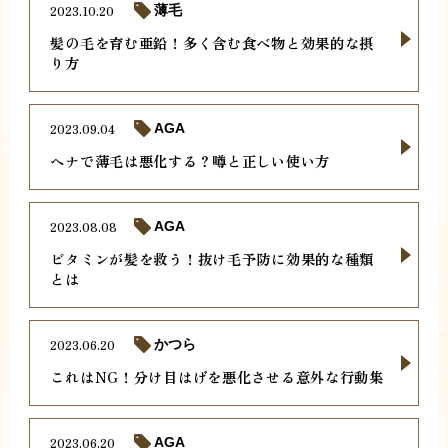
2023.10.20
薄毛
髪の毛を育む亜鉛！多く含む食べ物と効果的な摂
り方
2023.09.04
AGA
ヘナで薄毛は悪化する？噂と正しい使い方
2023.08.08
AGA
ビタミンが髪を救う！抜け毛予防に効果的な種類
とは
2023.06.20
かつら
これはNG！分け目はげを悪化させる意外な行動集
2023.06.20
AGA