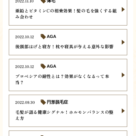
2022.11.10
薄毛
亜鉛とビタミンCの相乗効果！髪の毛を強くする組
み合わせ
2022.10.12
AGA
後頭部はげと寝方！枕や寝具が与える意外な影響
2022.10.12
AGA
プロペシアの耐性とは？効果がなくなるって本
当？
2022.09.30
円形脱毛症
毛髪が語る健康シグナル！ホルモンバランスの整
え方