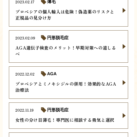
2023.02.17
薄毛
プロペシアの個人輸入は危険！偽造薬のリスクと
正規品の見分け方
2023.02.09
円形脱毛症
AGA遺伝子検査のメリット！早期対策への道しる
べ
2022.12.02
AGA
プロペシアとミノキシジルの併用！効果的なAGA
治療法
2022.11.19
円形脱毛症
女性の分け目薄毛！専門医に相談する勇気と選択