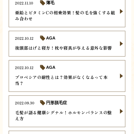
2022.11.10
薄毛
亜鉛とビタミンCの相乗効果！髪の毛を強くする組
み合わせ
2022.10.12
AGA
後頭部はげと寝方！枕や寝具が与える意外な影響
2022.10.12
AGA
プロペシアの耐性とは？効果がなくなるって本
当？
2022.09.30
円形脱毛症
毛髪が語る健康シグナル！ホルモンバランスの整
え方