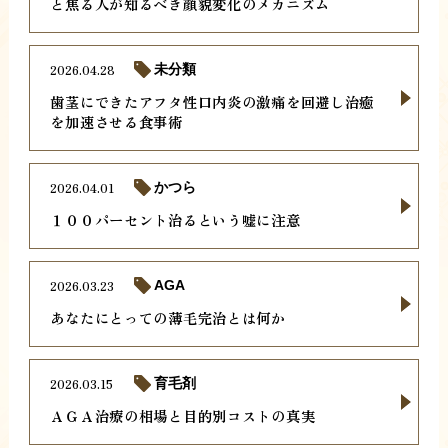
と焦る人が知るべき顔貌変化のメカニズム
2026.04.28
未分類
歯茎にできたアフタ性口内炎の激痛を回避し治癒
を加速させる食事術
2026.04.01
かつら
１００パーセント治るという嘘に注意
2026.03.23
AGA
あなたにとっての薄毛完治とは何か
2026.03.15
育毛剤
ＡＧＡ治療の相場と目的別コストの真実