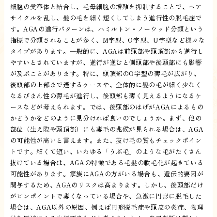
細胞の受容体と結合し、毛母細胞の増殖を抑制することで、ヘア
サイクルを乱し、髪の毛を細く短くしてしまう進行性の脱毛症で
す。AGAの進行パターンは、ハミルトン・ノーウッド分類という
指標で分類されることが多く、M字型、O字型、U字型など様々な
タイプがあります。一般的に、AGAは前頭部や頭頂部から進行し
やすいとされていますが、進行が進むと側頭部や後頭部にも影響
が及ぶことがあります。特に、頭頂部のO字型の薄毛が広がり、
後頭部の上部まで達するケースや、全体的に髪の毛が細く少なく
なるびまん性の薄毛が進行し、後頭部も薄く見えるようになるケ
ースなどが考えられます。では、後頭部のはげがAGAによるもの
かどうかをどのように見分ければ良いのでしょうか。まず、他の
部位（生え際や頭頂部）にも薄毛の兆候が見られる場合は、AGA
の可能性が高いと言えます。また、抜け毛の質もチェックポイン
トです。細くて短い、いわゆる「うぶ毛」のような毛がたくさん
抜けている場合は、AGAの特徴である毛髪の軟毛化が起きている
可能性があります。家族にAGAの方がいる場合も、遺伝的要因が
関与するため、AGAのリスクは高まります。しかし、後頭部だけ
がピンポイントで薄くなっている場合や、急激に円形に脱毛した
場合は、AGA以外の原因、例えば円形脱毛症や頭皮の炎症、物理