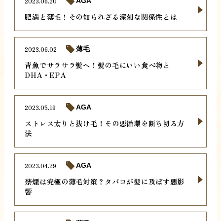
2023.06.20
AGA
肥満と薄毛！その知られざる深刻な関係性とは
2023.06.02
薄毛
青魚でサラサラ髪へ！髪の毛にいい食べ物と
DHA・EPA
2023.05.19
AGA
ストレス太りと抜け毛！その悪循環を断ち切る方
法
2023.04.29
AGA
禁煙は究極の薄毛対策？タバコが髪に及ぼす悪影
響