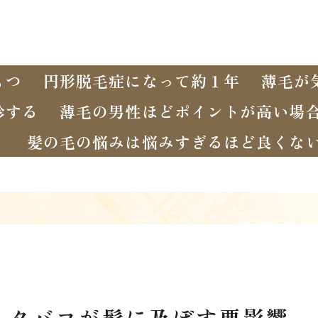
もつ
円形脱毛症になって約１年
薄毛が
診する
薄毛の男性ほどポイントが高い場
く
髪の毛の悩みは悩みすぎるほど良くな
？タバコが髪に及ぼす悪影響