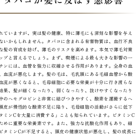
れていますが、実は髪の健康、特に薄毛にも深刻な影響を与え
ないかもしれません。タバコに含まれる有害物質は、血行不良
な髪の育成を妨げ、薄毛のリスクを高めます。本気で薄毛対策
ップと言えるでしょう。まず、喫煙による最も大きな影響の一
チンには、血管を強力に収縮させる作用があります。全身の血
、血流が悪化します。髪の毛は、毛乳頭にある毛細血管から酸
血流が悪くなると、毛母細胞に必要な栄養が十分に行き渡らな
結果、髪が細くなったり、弱くなったり、抜けやすくなったり
中のヘモグロビンと非常に結びつきやすく、酸素を運搬するヘ
頭皮が慢性的な酸素不足に陥り、毛母細胞の活動がさらに低下
タミンCを大量に消費する」ことも知られています。ビタミンC
ために重要な栄養素です。また、強力な抗酸化作用もあり、細
ビタミンCが不足すると、頭皮の健康状態が悪化し、髪の成長