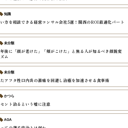
知識
い方を相談できる経営コンサル会社5選！関西のROI最適化パート
未分類
半年後に「顔が老けた」「頬がこけた」と焦る人が知るべき顔貌変
ニズム
未分類
きたアフタ性口内炎の激痛を回避し治癒を加速させる食事術
かつら
ーセント治るという嘘に注意
AGA
とっての薄毛完治とは何か