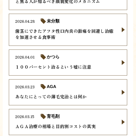
と焦る人が知るべき顔貌変化のメカニズム
2026.04.28
未分類
歯茎にできたアフタ性口内炎の激痛を回避し治癒
を加速させる食事術
2026.04.01
かつら
１００パーセント治るという嘘に注意
2026.03.23
AGA
あなたにとっての薄毛完治とは何か
2026.03.15
育毛剤
ＡＧＡ治療の相場と目的別コストの真実