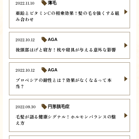
2022.11.10
薄毛
亜鉛とビタミンCの相乗効果！髪の毛を強くする組
み合わせ
2022.10.12
AGA
後頭部はげと寝方！枕や寝具が与える意外な影響
2022.10.12
AGA
プロペシアの耐性とは？効果がなくなるって本
当？
2022.09.30
円形脱毛症
毛髪が語る健康シグナル！ホルモンバランスの整
え方