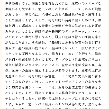
促進効果」です。健康な髪を育むためには、頭皮へのスムーズな
血流が不可欠であり、筋トレはそれをサポートしてくれる可能性
があります。髪の毛は、毛根部にある毛母細胞が分裂・増殖する
ことで成長します。そして、毛母細胞が活発に働くためには、血
液を通じて運ばれてくる酸素や栄養素が十分に供給される必要が
あります。しかし、運動不足や長時間のデスクワーク、ストレス
などによって血行が悪くなると、頭皮の毛細血管への血流も滞り
がちになります。その結果、毛母細胞に必要な酸素や栄養が行き
渡らず、髪の成長が妨げられ、髪が細くなったり、抜けやすくな
ったりする原因となるのです。筋力トレーニングを行うと、筋肉
が収縮・弛緩を繰り返すことで、ポンプのように血液を送り出す
働きが活発になります。これにより、全身の血流が改善され、当
然、頭皮への血流も増加することが期待できます。頭皮の血行が
促進されれば、毛母細胞が活性化し、より健康で丈夫な髪が育ち
やすくなるのです。特に、スクワットやデッドリフトのような大
きな筋肉群を使うトレーニングは、全身の血流改善に効果的とさ
れています。また、肩周りや首周りの筋肉を鍛えたり、ストレッ
チしたりすることも、頭部への血流をスムーズにするのに役立ち
ます。さらに、筋トレは「成長ホルモンの分泌を促す」効果もあ