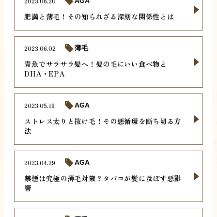
2023.06.20
AGA
肥満と薄毛！その知られざる深刻な関係性とは
2023.06.02
薄毛
青魚でサラサラ髪へ！髪の毛にいい食べ物と
DHA・EPA
2023.05.19
AGA
ストレス太りと抜け毛！その悪循環を断ち切る方
法
2023.04.29
AGA
禁煙は究極の薄毛対策？タバコが髪に及ぼす悪影
響