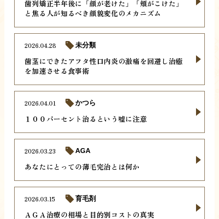
歯列矯正半年後に「顔が老けた」「頬がこけた」
と焦る人が知るべき顔貌変化のメカニズム
2026.04.28
未分類
歯茎にできたアフタ性口内炎の激痛を回避し治癒
を加速させる食事術
2026.04.01
かつら
１００パーセント治るという嘘に注意
2026.03.23
AGA
あなたにとっての薄毛完治とは何か
2026.03.15
育毛剤
ＡＧＡ治療の相場と目的別コストの真実