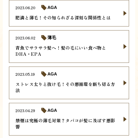
2023.06.20
AGA
肥満と薄毛！その知られざる深刻な関係性とは
2023.06.02
薄毛
青魚でサラサラ髪へ！髪の毛にいい食べ物と
DHA・EPA
2023.05.19
AGA
ストレス太りと抜け毛！その悪循環を断ち切る方
法
2023.04.29
AGA
禁煙は究極の薄毛対策？タバコが髪に及ぼす悪影
響