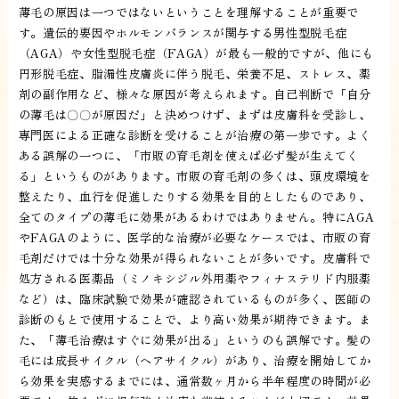
薄毛の原因は一つではないということを理解することが重要で
す。遺伝的要因やホルモンバランスが関与する男性型脱毛症
（AGA）や女性型脱毛症（FAGA）が最も一般的ですが、他にも
円形脱毛症、脂漏性皮膚炎に伴う脱毛、栄養不足、ストレス、薬
剤の副作用など、様々な原因が考えられます。自己判断で「自分
の薄毛は〇〇が原因だ」と決めつけず、まずは皮膚科を受診し、
専門医による正確な診断を受けることが治療の第一歩です。よく
ある誤解の一つに、「市販の育毛剤を使えば必ず髪が生えてく
る」というものがあります。市販の育毛剤の多くは、頭皮環境を
整えたり、血行を促進したりする効果を目的としたものであり、
全てのタイプの薄毛に効果があるわけではありません。特にAGA
やFAGAのように、医学的な治療が必要なケースでは、市販の育
毛剤だけでは十分な効果が得られないことが多いです。皮膚科で
処方される医薬品（ミノキシジル外用薬やフィナステリド内服薬
など）は、臨床試験で効果が確認されているものが多く、医師の
診断のもとで使用することで、より高い効果が期待できます。ま
た、「薄毛治療はすぐに効果が出る」というのも誤解です。髪の
毛には成長サイクル（ヘアサイクル）があり、治療を開始してか
ら効果を実感するまでには、通常数ヶ月から半年程度の時間が必