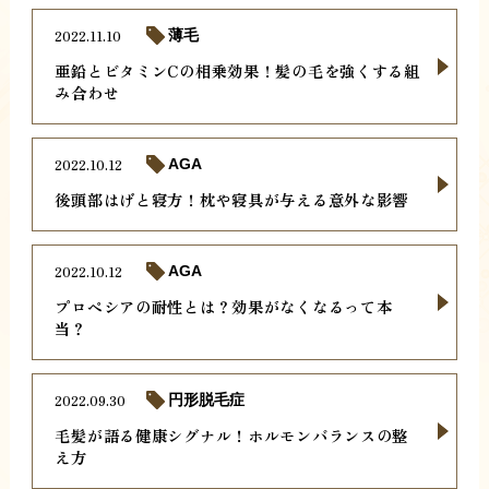
2022.11.10
薄毛
亜鉛とビタミンCの相乗効果！髪の毛を強くする組
み合わせ
2022.10.12
AGA
後頭部はげと寝方！枕や寝具が与える意外な影響
2022.10.12
AGA
プロペシアの耐性とは？効果がなくなるって本
当？
2022.09.30
円形脱毛症
毛髪が語る健康シグナル！ホルモンバランスの整
え方