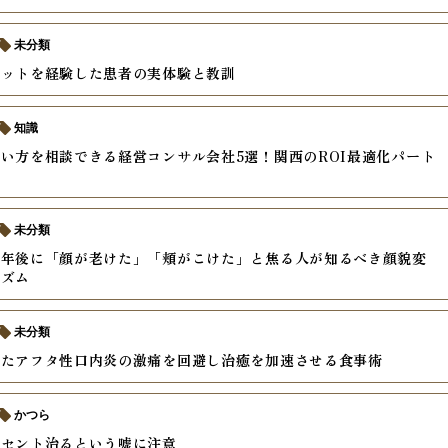
未分類
ケットを経験した患者の実体験と教訓
知識
い方を相談できる経営コンサル会社5選！関西のROI最適化パート
未分類
半年後に「顔が老けた」「頬がこけた」と焦る人が知るべき顔貌変
ニズム
未分類
きたアフタ性口内炎の激痛を回避し治癒を加速させる食事術
かつら
ーセント治るという嘘に注意