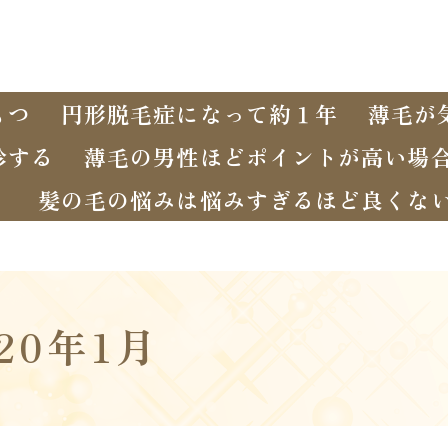
もつ
円形脱毛症になって約１年
薄毛が
診する
薄毛の男性ほどポイントが高い場
く
髪の毛の悩みは悩みすぎるほど良くな
020年1月