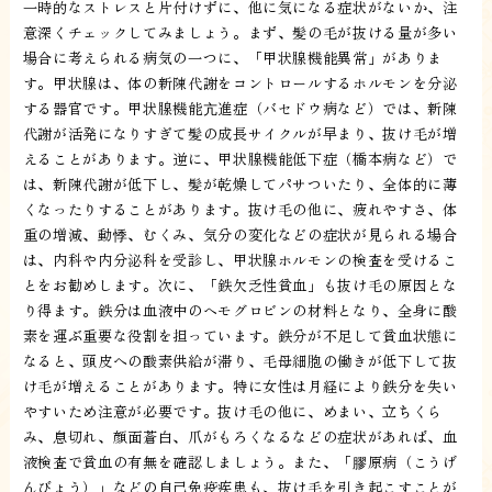
一時的なストレスと片付けずに、他に気になる症状がないか、注
意深くチェックしてみましょう。まず、髪の毛が抜ける量が多い
場合に考えられる病気の一つに、「甲状腺機能異常」がありま
す。甲状腺は、体の新陳代謝をコントロールするホルモンを分泌
する器官です。甲状腺機能亢進症（バセドウ病など）では、新陳
代謝が活発になりすぎて髪の成長サイクルが早まり、抜け毛が増
えることがあります。逆に、甲状腺機能低下症（橋本病など）で
は、新陳代謝が低下し、髪が乾燥してパサついたり、全体的に薄
くなったりすることがあります。抜け毛の他に、疲れやすさ、体
重の増減、動悸、むくみ、気分の変化などの症状が見られる場合
は、内科や内分泌科を受診し、甲状腺ホルモンの検査を受けるこ
とをお勧めします。次に、「鉄欠乏性貧血」も抜け毛の原因とな
り得ます。鉄分は血液中のヘモグロビンの材料となり、全身に酸
素を運ぶ重要な役割を担っています。鉄分が不足して貧血状態に
なると、頭皮への酸素供給が滞り、毛母細胞の働きが低下して抜
け毛が増えることがあります。特に女性は月経により鉄分を失い
やすいため注意が必要です。抜け毛の他に、めまい、立ちくら
み、息切れ、顔面蒼白、爪がもろくなるなどの症状があれば、血
液検査で貧血の有無を確認しましょう。また、「膠原病（こうげ
んびょう）」などの自己免疫疾患も、抜け毛を引き起こすことが