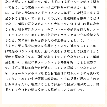
次に重要なのが睡眠です。髪の成長には成長ホルモンが深く関わ
っており、この成長ホルモンは主に睡眠中に分泌されます。特
に、入眠後の最初の深い眠り（ノンレム睡眠）の時間帯に多く分
泌されると言われています。そのため、睡眠時間を確保するだけ
でなく、睡眠の質を高めることが大切です。毎日同じ時間に寝起
きする、寝る前にカフェインやアルコールの摂取を控える、スマ
ートフォンやパソコンの使用を避けてリラックスできる環境を作
るなど、質の高い睡眠を得るための工夫をしましょう。ストレス
もまた、髪の健康に大きな影響を与えます。過度なストレスは自
律神経のバランスを乱し、血行不良を引き起こして頭皮に十分な
栄養が届かなくなる可能性があります。自分なりのストレス解消
法を見つけ、適度にリフレッシュする時間を持つことも重要で
す。適度な運動は血行を促進し、ストレス軽減にもつながるた
め、ウォーキングやヨガなどを日常生活に取り入れるのも良いで
しょう。これらの生活習慣の改善は、すぐに効果が現れるもので
はありませんが、継続することで体全体の健康状態が向上し、結
果として分け目の悩み改善にも繋がっていくはずです。