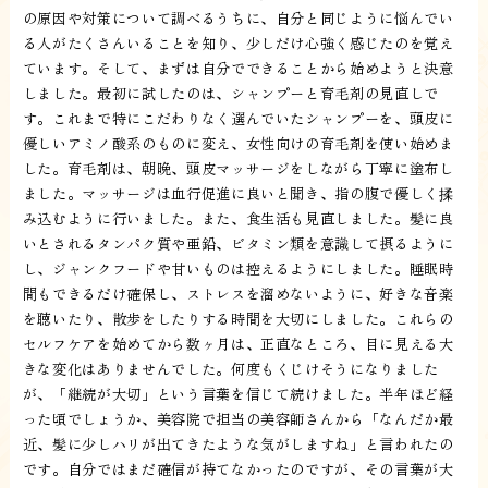
の原因や対策について調べるうちに、自分と同じように悩んでい
る人がたくさんいることを知り、少しだけ心強く感じたのを覚え
ています。そして、まずは自分でできることから始めようと決意
しました。最初に試したのは、シャンプーと育毛剤の見直しで
す。これまで特にこだわりなく選んでいたシャンプーを、頭皮に
優しいアミノ酸系のものに変え、女性向けの育毛剤を使い始めま
した。育毛剤は、朝晩、頭皮マッサージをしながら丁寧に塗布し
ました。マッサージは血行促進に良いと聞き、指の腹で優しく揉
み込むように行いました。また、食生活も見直しました。髪に良
いとされるタンパク質や亜鉛、ビタミン類を意識して摂るように
し、ジャンクフードや甘いものは控えるようにしました。睡眠時
間もできるだけ確保し、ストレスを溜めないように、好きな音楽
を聴いたり、散歩をしたりする時間を大切にしました。これらの
セルフケアを始めてから数ヶ月は、正直なところ、目に見える大
きな変化はありませんでした。何度もくじけそうになりました
が、「継続が大切」という言葉を信じて続けました。半年ほど経
った頃でしょうか、美容院で担当の美容師さんから「なんだか最
近、髪に少しハリが出てきたような気がしますね」と言われたの
です。自分ではまだ確信が持てなかったのですが、その言葉が大