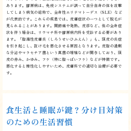
あります。膠原病は、免疫システムが誤って自分自身の体を攻撃
してしまう病気の総称で、全身性エリテマトーデス（SLE）など
が代表的です。これらの疾患では、皮膚症状の一つとして脱毛が
見られることがあります。関節痛や発熱、皮疹など、他の全身症
状を伴う場合は、リウマチ科や膠原病内科を受診する必要があり
ます。「脂漏性皮膚炎（しろうせいひふえん）」も、頭皮の炎症
を引き起こし、抜け毛を悪化させる原因となります。皮脂の過剰
な分泌やマラセチア菌という真菌の増殖などが関与しており、頭
皮の赤み、かゆみ、フケ（特に脂っぽいフケ）などが特徴です。
悪化すると慢性化しやすいため、皮膚科での適切な治療が必要で
す。
食生活と睡眠が鍵？分け目対策
のための生活習慣