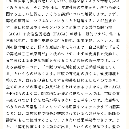
中には医学的根拠の乏しいものや、誤解を招くような情報も少な
くありません。そこで今回は、皮膚科医の立場から、薄毛治療に
関する正しい知識と、よくある誤解について解説します。まず、
薄毛の原因は一つではないということを理解することが重要で
す。遺伝的要因やホルモンバランスが関与する男性型脱毛症
（AGA）や女性型脱毛症（FAGA）が最も一般的ですが、他にも
円形脱毛症、脂漏性皮膚炎に伴う脱毛、栄養不足、ストレス、薬
剤の副作用など、様々な原因が考えられます。自己判断で「自分
の薄毛は〇〇が原因だ」と決めつけず、まずは皮膚科を受診し、
専門医による正確な診断を受けることが治療の第一歩です。よく
ある誤解の一つに、「市販の育毛剤を使えば必ず髪が生えてく
る」というものがあります。市販の育毛剤の多くは、頭皮環境を
整えたり、血行を促進したりする効果を目的としたものであり、
全てのタイプの薄毛に効果があるわけではありません。特にAGA
やFAGAのように、医学的な治療が必要なケースでは、市販の育
毛剤だけでは十分な効果が得られないことが多いです。皮膚科で
処方される医薬品（ミノキシジル外用薬やフィナステリド内服薬
など）は、臨床試験で効果が確認されているものが多く、医師の
診断のもとで使用することで、より高い効果が期待できます。ま
た、「薄毛治療はすぐに効果が出る」というのも誤解です。髪の