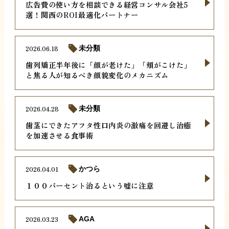
広告費の使い方を相談できる経営コンサル会社5
選！関西のROI最適化パートナー
2026.06.18
未分類
歯列矯正半年後に「顔が老けた」「頬がこけた」
と焦る人が知るべき顔貌変化のメカニズム
2026.04.28
未分類
歯茎にできたアフタ性口内炎の激痛を回避し治癒
を加速させる食事術
2026.04.01
かつら
１００パーセント治るという嘘に注意
2026.03.23
AGA