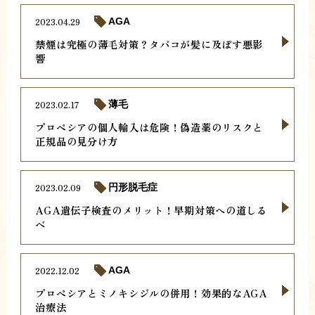
2023.04.29
AGA
禁煙は究極の薄毛対策？タバコが髪に及ぼす悪影
響
2023.02.17
薄毛
プロペシアの個人輸入は危険！偽造薬のリスクと
正規品の見分け方
2023.02.09
円形脱毛症
AGA遺伝子検査のメリット！早期対策への道しる
べ
2022.12.02
AGA
プロペシアとミノキシジルの併用！効果的なAGA
治療法