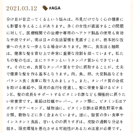
2021.03.12
AGA
分け目が目立ってくるという悩みは、外見だけでなく心の健康に
も影響を与えることがあります。多くの女性が直面するこの問題
に対して、医療機関での治療や専用のヘアケア製品の使用も有効
な手段ですが、実は日々の生活習慣を見直すことが、根本的な改
善への大きな一歩となる場合があります。特に、食生活と睡眠
は、健康な髪を育む上で非常に重要な役割を担っています。私た
ちの髪の毛は、主にケラチンというタンパク質からできていま
す。そのため、良質なタンパク質を十分に摂取することが、丈夫
で健康な髪を作る基本となります。肉、魚、卵、大豆製品などを
バランス良く食事に取り入れましょう。また、タンパク質の合成
を助ける亜鉛や、頭皮の血行を促進し、髪に栄養を届けるビタミ
ンE、髪の成長をサポートするビタミンB群なども積極的に摂りた
い栄養素です。亜鉛は牡蠣やレバー、ナッツ類に、ビタミンEはア
ボカドやアーモンド、植物油に、ビタミンB群は緑黄色野菜や魚
介類、穀物などに多く含まれています。逆に、脂質の多い食事や
インスタント食品、甘いものの摂りすぎは、皮脂の過剰な分泌を
招き、頭皮環境を悪化させる可能性があるため注意が必要です。