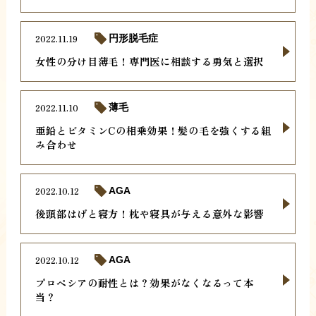
2022.11.19
円形脱毛症
女性の分け目薄毛！専門医に相談する勇気と選択
2022.11.10
薄毛
亜鉛とビタミンCの相乗効果！髪の毛を強くする組
み合わせ
2022.10.12
AGA
後頭部はげと寝方！枕や寝具が与える意外な影響
2022.10.12
AGA
プロペシアの耐性とは？効果がなくなるって本
当？