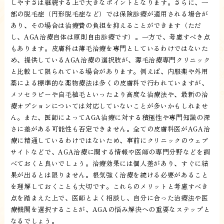
しやすさは継続する上で大きなポイントとなります。さらに、一
部の脱毛症（円形脱毛症など）では保険診療が適用される場合が
あり、その場合は治療費の負担を抑えることができます（ただ
し、AGA治療自体は原則自由診療です）。一方で、考慮すべき点
もあります。皮膚科は薄毛治療を専門としているわけではないた
め、提供しているAGA治療の選択肢が、薄毛治療専門クリニック
と比較して限られている場合があります。例えば、内服薬や外用
薬による標準的な薬物療法は多くの皮膚科で行われていますが、
メソセラピーや自毛植毛といったより高度な治療法や、最新の治
療オプションについては対応していないことが多いかもしれませ
ん。また、医師によってAGA治療に対する積極性や専門知識の深
さに差がある可能性も否定できません。全ての皮膚科医がAGA治
療に精通しているわけではないため、事前にクリニックのウェブ
サイトなどで、AGA治療に関する情報や医師の専門分野などを調
べておくと良いでしょう。治療効果には個人差があり、すぐに結
果が出るとは限りません。根気強く治療を続ける必要があること
を理解しておくことも大切です。これらのメリットと考慮すべき
点を踏まえた上で、医師とよく相談し、自分に合った治療法や医
療機関を選択することが、AGAの悩み解決への重要なステップと
なるでしょう。