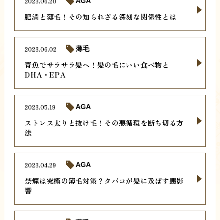
2023.06.20
AGA
肥満と薄毛！その知られざる深刻な関係性とは
2023.06.02
薄毛
青魚でサラサラ髪へ！髪の毛にいい食べ物と
DHA・EPA
2023.05.19
AGA
ストレス太りと抜け毛！その悪循環を断ち切る方
法
2023.04.29
AGA
禁煙は究極の薄毛対策？タバコが髪に及ぼす悪影
響