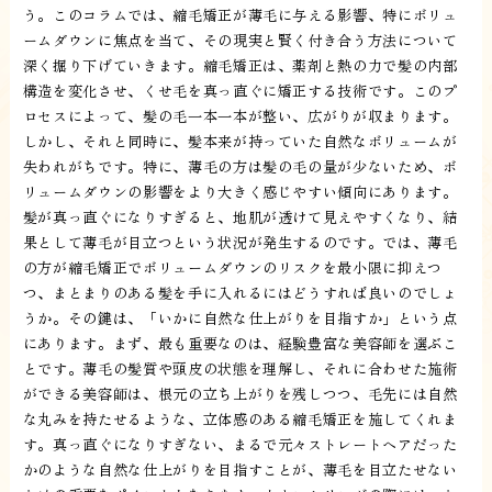
う。このコラムでは、縮毛矯正が薄毛に与える影響、特にボリュ
ームダウンに焦点を当て、その現実と賢く付き合う方法について
深く掘り下げていきます。縮毛矯正は、薬剤と熱の力で髪の内部
構造を変化させ、くせ毛を真っ直ぐに矯正する技術です。このプ
ロセスによって、髪の毛一本一本が整い、広がりが収まります。
しかし、それと同時に、髪本来が持っていた自然なボリュームが
失われがちです。特に、薄毛の方は髪の毛の量が少ないため、ボ
リュームダウンの影響をより大きく感じやすい傾向にあります。
髪が真っ直ぐになりすぎると、地肌が透けて見えやすくなり、結
果として薄毛が目立つという状況が発生するのです。では、薄毛
の方が縮毛矯正でボリュームダウンのリスクを最小限に抑えつ
つ、まとまりのある髪を手に入れるにはどうすれば良いのでしょ
うか。その鍵は、「いかに自然な仕上がりを目指すか」という点
にあります。まず、最も重要なのは、経験豊富な美容師を選ぶこ
とです。薄毛の髪質や頭皮の状態を理解し、それに合わせた施術
ができる美容師は、根元の立ち上がりを残しつつ、毛先には自然
な丸みを持たせるような、立体感のある縮毛矯正を施してくれま
す。真っ直ぐになりすぎない、まるで元々ストレートヘアだった
かのような自然な仕上がりを目指すことが、薄毛を目立たせない