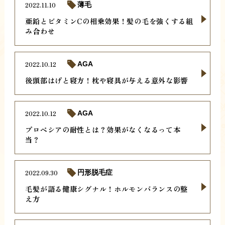
2022.11.10
薄毛
亜鉛とビタミンCの相乗効果！髪の毛を強くする組
み合わせ
2022.10.12
AGA
後頭部はげと寝方！枕や寝具が与える意外な影響
2022.10.12
AGA
プロペシアの耐性とは？効果がなくなるって本
当？
2022.09.30
円形脱毛症
毛髪が語る健康シグナル！ホルモンバランスの整
え方