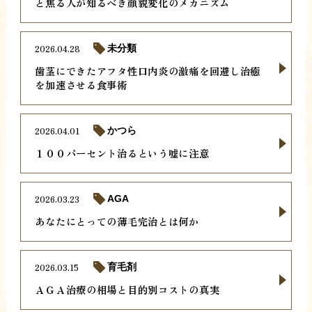
と焦る人が知るべき顔貌変化のメカニズム
2026.04.28
未分類
歯茎にできたアフタ性口内炎の激痛を回避し治癒
を加速させる食事術
2026.04.01
かつら
１００パーセント治るという嘘に注意
2026.03.23
AGA
あなたにとっての薄毛完治とは何か
2026.03.15
育毛剤
ＡＧＡ治療の相場と目的別コストの真実