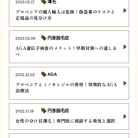
2023.02.17
薄毛
プロペシアの個人輸入は危険！偽造薬のリスクと
正規品の見分け方
2023.02.09
円形脱毛症
AGA遺伝子検査のメリット！早期対策への道しる
べ
2022.12.02
AGA
プロペシアとミノキシジルの併用！効果的なAGA
治療法
2022.11.19
円形脱毛症
女性の分け目薄毛！専門医に相談する勇気と選択