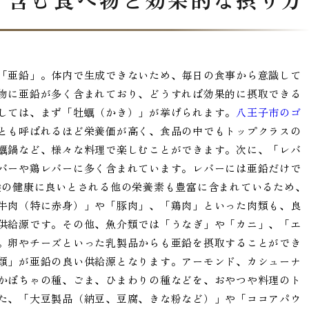
「亜鉛」。体内で生成できないため、毎日の食事から意識して
物に亜鉛が多く含まれており、どうすれば効果的に摂取できる
しては、まず「牡蠣（かき）」が挙げられます。
八王子市のゴ
とも呼ばれるほど栄養価が高く、食品の中でもトップクラスの
蠣鍋など、様々な料理で楽しむことができます。次に、「レバ
バーや鶏レバーに多く含まれています。レバーには亜鉛だけで
髪の健康に良いとされる他の栄養素も豊富に含まれているため、
牛肉（特に赤身）」や「豚肉」、「鶏肉」といった肉類も、良
供給源です。その他、魚介類では「うなぎ」や「カニ」、「エ
。卵やチーズといった乳製品からも亜鉛を摂取することができ
類」が亜鉛の良い供給源となります。アーモンド、カシューナ
かぼちゃの種、ごま、ひまわりの種などを、おやつや料理のト
た、「大豆製品（納豆、豆腐、きな粉など）」や「ココアパウ