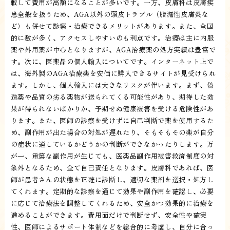
較して費用が高額になることが多いです。一方、皮膚科は皮膚疾
患全般を扱うため、AGA以外の頭皮トラブル（脂漏性皮膚炎な
ど）も併せて診察・治療できるメリットがあります。また、全国
的に数が多く、アクセスしやすいのも利点です。治療は主に内服
薬や外用薬が中心となりますが、AGA治療薬の処方実績は豊富で
す。次に、医薬品の個人輸入についてです。インターネット上で
は、海外製のAGA治療薬を安価に購入できるサイトが見受けられ
ます。しかし、個人輸入には大きなリスクが伴います。まず、偽
造薬や品質の劣る薬物が送られてくる可能性があり、期待した効
果が得られないばかりか、予期せぬ健康被害を受ける危険性があ
ります。また、医師の診察を受けずに自己判断で薬を使用するた
め、副作用が出た場合の対処が遅れたり、そもそもその薬が自分
の症状に適しているかどうかの判断ができなかったりします。万
が一、重篤な副作用が生じても、医薬品副作用被害救済制度の対
象外となるため、全て自己責任となります。皮膚科であれば、医
師が患者さんの状態を正確に診断し、適切な薬剤を選択・処方し
てくれます。定期的な診察を通じて効果や副作用を確認し、必要
に応じて治療法を調整してくれるため、安全かつ効果的に治療を
進めることができます。費用面だけで判断せず、安全性や確実
性、医師によるサポート体制などを総合的に考慮し、自分に合っ