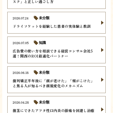
スク」と正しい過ごし方
2026.07.24
未分類
ドライソケットを経験した患者の実体験と教訓
2026.07.05
知識
広告費の使い方を相談できる経営コンサル会社5
選！関西のROI最適化パートナー
2026.06.18
未分類
歯列矯正半年後に「顔が老けた」「頬がこけた」
と焦る人が知るべき顔貌変化のメカニズム
2026.04.28
未分類
歯茎にできたアフタ性口内炎の激痛を回避し治癒