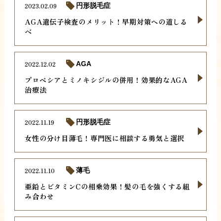
2023.02.09
円形脱毛症
AGA遺伝子検査のメリット！早期対策への道しる
べ
2022.12.02
AGA
プロペシアとミノキシジルの併用！効果的なAGA
治療法
2022.11.19
円形脱毛症
女性の分け目薄毛！専門医に相談する勇気と選択
2022.11.10
薄毛
亜鉛とビタミンCの相乗効果！髪の毛を強くする組
み合わせ