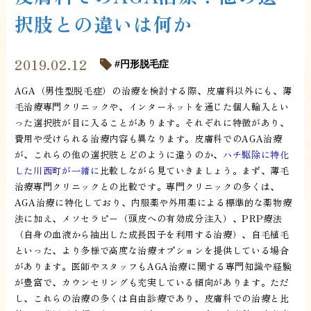
択肢との違いは何か
2019.02.12
円形脱毛症
AGA（男性型脱毛症）の治療を検討する際、皮膚科以外にも、薄
毛治療専門クリニックや、インターネットを通じた個人輸入とい
った選択肢が目に入ることがあります。それぞれに特徴があり、
費用や受けられる治療内容も異なります。皮膚科でのAGA治療
が、これらの他の選択肢とどのように違うのか、
ハチ駆除に特化
した川西町が一緒に
比較しながら見ていきましょう。まず、薄毛
治療専門クリニックとの比較です。専門クリニックの多くは、
AGA治療に特化しており、内服薬や外用薬による標準的な薬物療
法に加え、メソセラピー（頭皮への有効成分注入）、PRP療法
（自身の血液から抽出した成長因子を利用する治療）、自毛植毛
といった、より多様で高度な治療オプションを提供している場合
があります。医師やスタッフもAGA治療に関する専門知識や経験
が豊富で、カウンセリングも充実している傾向があります。ただ
し、これらの治療の多くは自由診療であり、皮膚科での治療と比