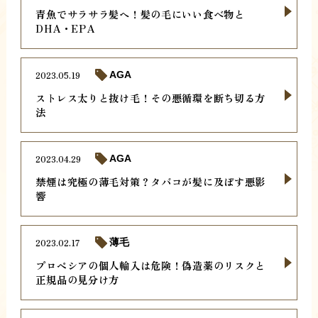
青魚でサラサラ髪へ！髪の毛にいい食べ物と
DHA・EPA
2023.05.19
AGA
ストレス太りと抜け毛！その悪循環を断ち切る方
法
2023.04.29
AGA
禁煙は究極の薄毛対策？タバコが髪に及ぼす悪影
響
2023.02.17
薄毛
プロペシアの個人輸入は危険！偽造薬のリスクと
正規品の見分け方