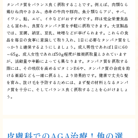
タンパク質をバランス良く摂取することです。例えば、肉類なら
鶏むね肉やささみ、赤身の牛肉や豚肉、魚介類ならアジ、サバ、
イワシ、鮭、エビ、イカなどがおすすめです。卵は完全栄養食品
とも言われ、良質なタンパク質を手軽に摂取できます。大豆製品
では、豆腐、納豆、豆乳、味噌などが挙げられます。これらの食
品を毎日の食事に意識して取り入れ、1日に必要なタンパク質をし
っかりと確保するようにしましょう。成人男性であれば1日に60
～65g、成人女性であれば50g程度が推奨摂取量とされています
が、活動量や年齢によっても異なります。タンパク質を摂取する
際には、その吸収を高めるビタミンB6や、タンパク質の合成を助
ける亜鉛なども一緒に摂ると、より効果的です。健康で丈夫な髪
を育み、抜け毛を予防するためには、まず髪の材料となるタンパ
ク質を十分に、そしてバランス良く摂取することを心がけましょ
う。
皮膚科でのAGA治療！他の選