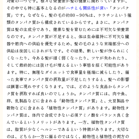
対策の一つです。様々な栄養素が髪の健康に関わっていますが、
その中でも特に基本となるのが
ハチとも関係性が深い
「タンパク
質」です。なぜなら、髪の毛の約80～90％は、ケラチンという種
類のタンパク質から構成されているからです。まさに、タンパク
質は髪の主成分であり、健康な髪を育むためには不可欠な栄養素
なのです。タンパク質が不足すると、体は生命維持に不可欠な臓
器や筋肉への供給を優先するため、髪の毛のような末端部分への
供給は後回しにされがちです。その結果、新しい髪が作られにく
くなったり、今ある髪が細く弱くなったり、ツヤが失われたり、
そして最終的には抜け毛が増えるという事態を招く可能性があり
ます。特に、無理なダイエットで食事量を極端に減らしたり、偏
った食事でタンパク質の摂取量が不足したりすると、髪への影響
は顕著に現れやすくなります。では、どのような食品からタンパ
ク質を摂取すれば良いのでしょうか。タンパク質には、肉や魚、
卵、乳製品などに含まれる「動物性タンパク質」と、大豆製品や
穀物などに含まれる「植物性タンパク質」があります。動物性タ
ンパク質は、体内で合成できない必須アミノ酸をバランス良く含
んでいるというメリットがあります。一方、植物性タンパク質
は、脂質が少なくヘルシーであるという特徴があります。大切な
のは、どちらか一方に偏るのではなく、動物性と植物性の両方の