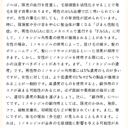
ジルは、頭皮の血行を促進し、毛母細胞を活性化させることで発
毛を促す効果があります。男性のAGA治療で広く用いられていま
すが、女性の薄毛に対しても、その有効性が認められています。
特に、頭頂部や分け目を中心に髪全体が薄くなる「びまん性脱毛
症」や、男性のAGAに似たメカニズムで進行する「FAGA」に対
して、ミノキシジル外用薬の使用が推奨されることがあります。
女性の場合、ミノキシジルの使用によって、抜け毛の減少、髪の
ボリュームアップ、髪にハリやコシが出るといった効果が期待で
きます。しかし、女性がミノキシジルを使用する際には、いくつ
かの注意すべきポイントがあります。まず、「ミノキシジルの濃
度」です。男性用のミノキシジル外用薬には5%濃度のものが多い
ですが、女性に対しては、より低濃度の1%や2%の製品が推奨さ
れることが一般的です。高濃度のものを使用すると、副作用のリ
スクが高まる可能性があるため、必ず医師や薬剤師の指示に従
い、適切な濃度の製品を選びましょう。次に、「副作用」につい
てです。ミノキシジルの副作用としては、頭皮のかゆみ、発疹、
フケ、接触皮膚炎、初期脱毛などが報告されています。また、稀
にですが、体毛の増加（多毛症）が見られることもあります。こ
れは、ミノキシジルが全身の毛母細胞に影響を与える可能性があ