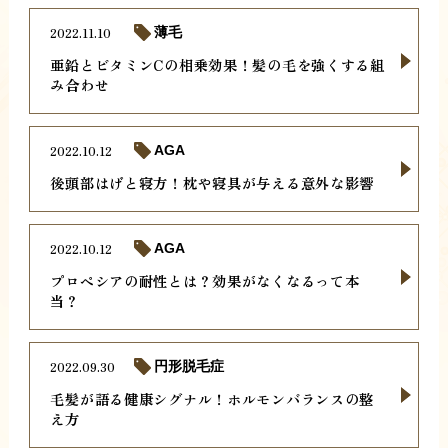
2022.11.10
薄毛
亜鉛とビタミンCの相乗効果！髪の毛を強くする組
み合わせ
2022.10.12
AGA
後頭部はげと寝方！枕や寝具が与える意外な影響
2022.10.12
AGA
プロペシアの耐性とは？効果がなくなるって本
当？
2022.09.30
円形脱毛症
毛髪が語る健康シグナル！ホルモンバランスの整
え方