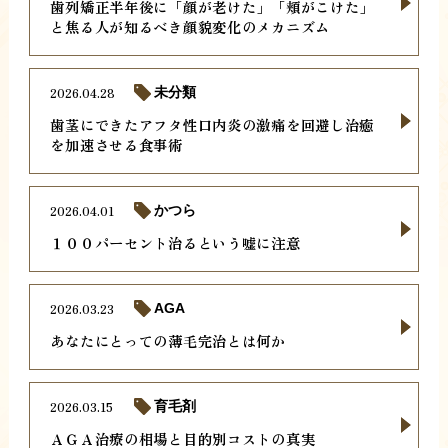
歯列矯正半年後に「顔が老けた」「頬がこけた」
と焦る人が知るべき顔貌変化のメカニズム
2026.04.28
未分類
歯茎にできたアフタ性口内炎の激痛を回避し治癒
を加速させる食事術
2026.04.01
かつら
１００パーセント治るという嘘に注意
2026.03.23
AGA
あなたにとっての薄毛完治とは何か
2026.03.15
育毛剤
ＡＧＡ治療の相場と目的別コストの真実