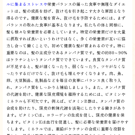
ルに集まるストレスや
栄養バランスの偏った食事や無理なダイエ
ットは、髪の成長を妨げ、抜け毛を引き起こす大きな原因となり
得るのです。健康な髪を育み、抜け毛を予防するためには、まず
バランスの取れた食事が基本となります。私たちの体と同様に、
髪も様々な栄養素を必要としています。特定の栄養素だけを大量
に摂取すれば良いというわけではなく、多くの栄養素が互いに協
力し合って働くことで、初めて健康な髪が育まれるのです。特に
重要なのは、髪の主成分であるタンパク質です。髪の約80～90％
はケラチンというタンパク質でできています。良質なタンパク質
が不足すると、髪が細くなったり、弱くなったり、ツヤがなくな
ったりするだけでなく、抜け毛も増えやすくなります。肉、魚、
卵、大豆製品、乳製品などを毎日の食事にバランス良く取り入
れ、タンパク質をしっかりと補給しましょう。また、タンパク質
の代謝を助け、健康な頭皮環境を維持するためには、ビタミンや
ミネラルも不可欠です。例えば、ビタミンB群は、タンパク質の
合成を助けたり、頭皮の新陳代謝を活発にしたりする働きがあり
ます。ビタミンCは、コラーゲンの生成を促し、頭皮の健康を保
ちます。ビタミンEは血行を促進し、髪に必要な栄養素を届けやす
くします。ミネラルでは、亜鉛がケラチンの合成に重要な役割を