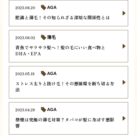
2023.06.20
AGA
肥満と薄毛！その知られざる深刻な関係性とは
2023.06.02
薄毛
青魚でサラサラ髪へ！髪の毛にいい食べ物と
DHA・EPA
2023.05.19
AGA
ストレス太りと抜け毛！その悪循環を断ち切る方
法
2023.04.29
AGA
禁煙は究極の薄毛対策？タバコが髪に及ぼす悪影
響