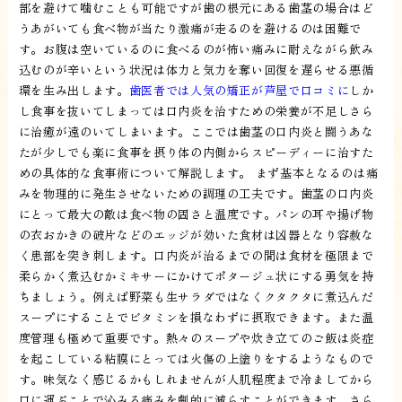
部を避けて噛むことも可能ですが歯の根元にある歯茎の場合はど
うあがいても食べ物が当たり激痛が走るのを避けるのは困難で
す。お腹は空いているのに食べるのが怖い痛みに耐えながら飲み
込むのが辛いという状況は体力と気力を奪い回復を遅らせる悪循
環を生み出します。
歯医者では人気の矯正が芦屋で口コミに
しか
し食事を抜いてしまっては口内炎を治すための栄養が不足しさら
に治癒が遠のいてしまいます。ここでは歯茎の口内炎と闘うあな
たが少しでも楽に食事を摂り体の内側からスピーディーに治すた
めの具体的な食事術について解説します。 まず基本となるのは痛
みを物理的に発生させないための調理の工夫です。歯茎の口内炎
にとって最大の敵は食べ物の固さと温度です。パンの耳や揚げ物
の衣おかきの破片などのエッジが効いた食材は凶器となり容赦な
く患部を突き刺します。口内炎が治るまでの間は食材を極限まで
柔らかく煮込むかミキサーにかけてポタージュ状にする勇気を持
ちましょう。例えば野菜も生サラダではなくクタクタに煮込んだ
スープにすることでビタミンを損なわずに摂取できます。また温
度管理も極めて重要です。熱々のスープや炊き立てのご飯は炎症
を起こしている粘膜にとっては火傷の上塗りをするようなもので
す。味気なく感じるかもしれませんが人肌程度まで冷ましてから
口に運ぶことで沁みる痛みを劇的に減らすことができます。さら