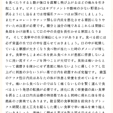
を食べたりすると酸が傷口を直撃し飛び上がるほどの痛みを引き
起こします。ビタミンCはサプリメントや酸味の少ない野菜から
摂るようにし治るまでは柑橘系フルーツはお預けにしましょう。
またチョコレートやナッツ類も口内炎を悪化させる要因になりや
すいため注意が必要です。糖分と油分の塊であるこれらは胃腸に
負担をかけ結果として口の中の炎症を長引かせる原因となりま
す。 そして食事中の水分補給にもコツがあります。食べる前には
必ず常温の水で口の中を湿らせておきましょう。口の中が乾燥し
ていると摩擦が大きくなり食べ物が当たった時のダメージが増し
ます。食事中もこまめに水を飲み食べカスが患部に停滞しないよ
うに洗い流すイメージを持つことが大切です。食後は痛いからと
いって歯磨きを疎かにせず患部に触れないように優しくケアし仕
上げに刺激の少ないうがい薬で口内を殺菌すれば完璧です。 歯茎
のアフタ性口内炎はあなたの体が休息と栄養を求めているサイン
です。痛いから食べないのではなく痛くないものを賢く選んで食
べるという発想の転換が必要です。消化に良く栄養価の高い食事
を摂ることは口内炎治療の特効薬であると同時に疲れた体を労る
最高のご褒美でもあります。数日間の食事制限を前向きなデトッ
クス期間と捉え工夫を凝らした優しい食事で辛い痛みを乗り越え
ていきましょう。美味しく噛める喜びを取り戻す日はすぐそこま