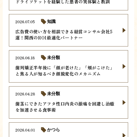
ドライソケットを経験した患者の実体験と教訓
2026.07.05
知識
広告費の使い方を相談できる経営コンサル会社5
選！関西のROI最適化パートナー
2026.06.18
未分類
歯列矯正半年後に「顔が老けた」「頬がこけた」
と焦る人が知るべき顔貌変化のメカニズム
2026.04.28
未分類
歯茎にできたアフタ性口内炎の激痛を回避し治癒
を加速させる食事術
2026.04.01
かつら