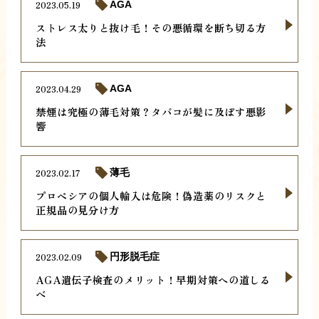
2023.05.19
AGA
ストレス太りと抜け毛！その悪循環を断ち切る方
法
2023.04.29
AGA
禁煙は究極の薄毛対策？タバコが髪に及ぼす悪影
響
2023.02.17
薄毛
プロペシアの個人輸入は危険！偽造薬のリスクと
正規品の見分け方
2023.02.09
円形脱毛症
AGA遺伝子検査のメリット！早期対策への道しる
べ