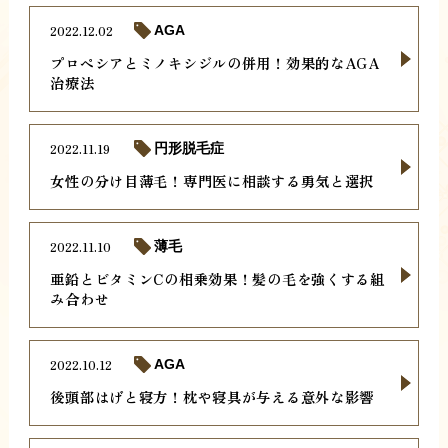
2022.12.02
AGA
プロペシアとミノキシジルの併用！効果的なAGA
治療法
2022.11.19
円形脱毛症
女性の分け目薄毛！専門医に相談する勇気と選択
2022.11.10
薄毛
亜鉛とビタミンCの相乗効果！髪の毛を強くする組
み合わせ
2022.10.12
AGA
後頭部はげと寝方！枕や寝具が与える意外な影響