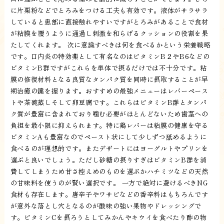
に片栗粉などでとろみをつける工夫も有効です。液体がサラサラ
していると患部に直接触れやすいですがとろみがあることで食材
が粘膜を覆うように通過し刺激を和らげるクッションの役割を果
たしてくれます。 次に意識すべきは何を食べるかという栄養戦略
です。口内炎の特効薬として有名なのはビタミンB２やB6などの
ビタミンB群ですがこれらを単体で摂るだけでは不十分です。粘
膜の修復材料となる良質なタンパク質を同時に摂取することが早
期治癒の鍵を握ります。おすすめの最強メニューはレバーペース
トや茶碗蒸しそして卵豆腐です。これらはビタミンB群とタンパ
ク質が豊富に含まれており噛む必要がほとんどないため歯茎への
負担を最小限に抑えられます。特に鶏レバーは粘膜の健康を守る
ビタミンAも豊富なのでペースト状にして少しずつ舐めるように
食べるのが理想的です。またデザートにはヨーグルトやプリンを
選ぶと良いでしょう。ただし砂糖の摂りすぎはビタミンB群を消
費してしまうため甘さ控えめのものを選ぶかハチミツなどの天然
の甘味料を使うのが賢い選択です。 一方で絶対に避けるべきNG
食材も存在します。唐辛子やワサビなどの香辛料はもちろんです
が意外な落とし穴となるのが酸味の強い果物やドレッシングで
す。ビタミンCを摂ろうとしてみかんやキウイを食べたり酢の物