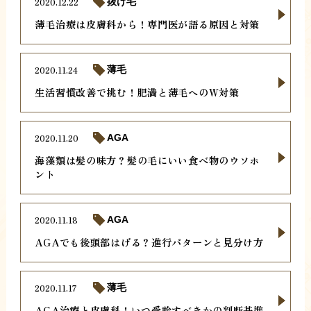
2020.12.22
抜け毛
薄毛治療は皮膚科から！専門医が語る原因と対策
2020.11.24
薄毛
生活習慣改善で挑む！肥満と薄毛へのW対策
2020.11.20
AGA
海藻類は髪の味方？髪の毛にいい食べ物のウソホ
ント
2020.11.18
AGA
AGAでも後頭部はげる？進行パターンと見分け方
2020.11.17
薄毛
AGA治療と皮膚科！いつ受診すべきかの判断基準