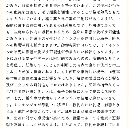
があり、血管を拡張させる作用を持っています。この作用が毛根
への血流を改善し、毛母細胞を活性化することで発毛効果をもた
らすとされています。経口薬と外用薬の二種類がありますが、一
般的に薄毛治療に用いられるのは外用薬です。外用薬であって
も、皮膚から体内に吸収されるため、全身に影響を及ぼす可能性
があります。妊娠中の女性がミノキシジルを使用した場合、胎児
への影響が最も懸念されます。動物実験においては、ミノキシジ
ルが胎児に影響を及ぼす可能性が示唆された報告もあります。ヒ
トにおける安全性データは限定的であるものの、潜在的なリスク
を考慮し、妊娠していることが判明した時点で直ちに使用を中止
することが強く推奨されます。もし使用を継続した場合、血管拡
張作用が母体の血圧に影響を与えたり、胎児の循環器系に影響を
及ぼしたりする可能性もゼロではありません。医師の指示なく自
己判断で使い続けることは、母子の健康にとって非常に危険で
す。また、授乳中の女性もミノキシジルの使用は避けるべきで
す。ミノキシジルが母乳中に移行し、授乳された乳児に影響を与
える可能性が指摘されています。乳児はまだ臓器が未発達であ
り、薬剤に対する感受性が高いため、微量であっても健康に悪影
響を及ぼすリスクがあります。したがって、授乳を継続している