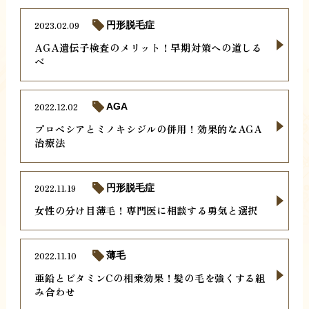
2023.02.09
円形脱毛症
AGA遺伝子検査のメリット！早期対策への道しる
べ
2022.12.02
AGA
プロペシアとミノキシジルの併用！効果的なAGA
治療法
2022.11.19
円形脱毛症
女性の分け目薄毛！専門医に相談する勇気と選択
2022.11.10
薄毛
亜鉛とビタミンCの相乗効果！髪の毛を強くする組
み合わせ