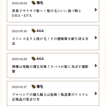
2023.06.02
薄毛
青魚でサラサラ髪へ！髪の毛にいい食べ物と
DHA・EPA
2023.05.19
AGA
ストレス太りと抜け毛！その悪循環を断ち切る方
法
2023.04.29
AGA
禁煙は究極の薄毛対策？タバコが髪に及ぼす悪影
響
2023.02.17
薄毛
プロペシアの個人輸入は危険！偽造薬のリスクと
正規品の見分け方